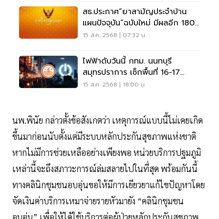
สธ.ประกาศ“ยาสามัญประจำบ้าน
แผนปัจจุบัน”ฉบับใหม่ มีผลอีก 180
วัน
15 ส.ค. 2568 | 07:32 น.
ไฟฟ้าดับวันนี้ กทม. นนทบุรี
สมุทรปราการ เช็กพื้นที่ 16-17
ส.ค.68
15 ส.ค. 2568 | 18:00 น.
นพ.พินัย กล่าวตั้งข้อสังเกตว่า เหตุการณ์แบบนี้ไม่เคยเกิด
ขึ้นมาก่อนนับตั้งแต่มีระบบหลักประกันสุขภาพแห่งชาติ
หากไม่มีการช่วยเหลืออย่างเพียงพอ หน่วยบริการปฐมภูมิ
เหล่านี้จะถึงสภาวะการณ์ล่มสลายไปในที่สุด พร้อมกันนี้
ทางคลินิกชุมชนอบอุ่นขอให้มีการเยียวยาแก้ไขปัญหาโดย
จัดเงินค่าบริการเหมาจ่ายรายหัวมายัง “คลินิกชุมชน
อบอุ่น” เพื่อให้ได้ใช้บริการต่อผู้ป่วยหลักประกันสุขภาพ