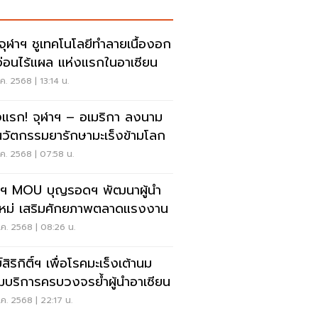
จุฬาฯ ชูเทคโนโลยีทำลายเนื้องอก
อ่อนไร้แผล แห่งแรกในอาเซียน
ค. 2568 | 13:14 น.
้งแรก! จุฬาฯ – อเมริกา ลงนาม
อนวัตกรรมยารักษามะเร็งข้ามโลก
ค. 2568 | 07:58 น.
าฯ MOU บุญรอดฯ พัฒนาผู้นำ
นใหม่ เสริมศักยภาพตลาดแรงงาน
ค. 2568 | 08:26 น.
์สิริกิติ์ฯ เพื่อโรคมะเร็งเต้านม
ิมบริการครบวงจรย้ำผู้นำอาเซียน
ค. 2568 | 22:17 น.