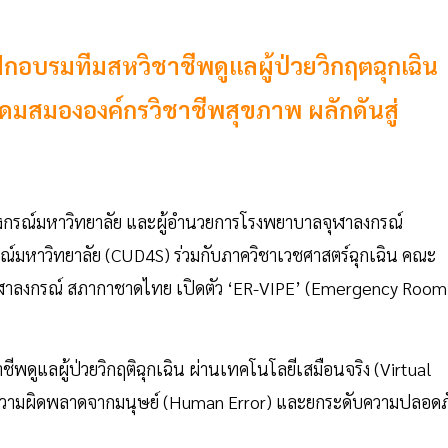
ึกอบรมทีมสหวิชาชีพดูแลผู้ป่วยวิกฤตฉุกเฉิน
ะดมสมององค์กรวิชาชีพสุขภาพ ผลักดันสู่
งกรณ์มหาวิทยาลัย และผู้อำนวยการโรงพยาบาลจุฬาลงกรณ์
รณ์มหาวิทยาลัย (CUD4S) ร่วมกับภาควิชาเวชศาสตร์ฉุกเฉิน คณะ
ฬาลงกรณ์ สภากาชาดไทย เปิดตัว ‘ER-VIPE’ (Emergency Room
พดูแลผู้ป่วยวิกฤติฉุกเฉิน ผ่านเทคโนโลยีเสมือนจริง (Virtual
ันความผิดพลาดจากมนุษย์ (Human Error) และยกระดับความปลอดภ