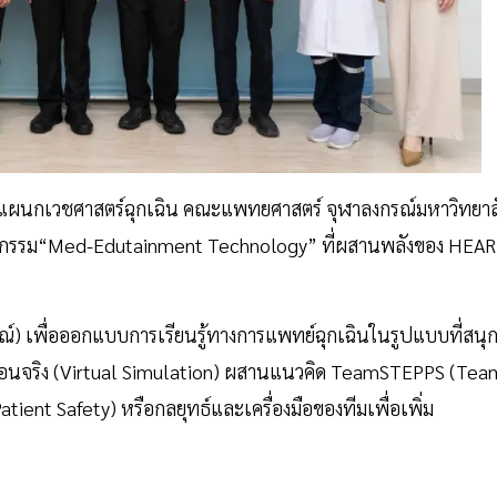
ร แผนกเวชศาสตร์ฉุกเฉิน คณะแพทยศาสตร์ จุฬาลงกรณ์มหาวิทยาล
วัตกรรม“Med-Edutainment Technology” ที่ผสานพลังของ HEA
 เพื่อออกแบบการเรียนรู้ทางการแพทย์ฉุกเฉินในรูปแบบที่สนุ
มือนจริง (Virtual Simulation) ผสานแนวคิด TeamSTEPPS (Tea
ent Safety) หรือกลยุทธ์และเครื่องมือของทีมเพื่อเพิ่ม