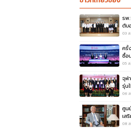
ข่าวที่เกี่ยวข้อง
รพ.
ตับ
03 ส.
ครั
ซื้
05 ส.
จุฬ
รุ่
06 ส.
ศูนย
เสร
08 ส.