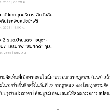
ค. 2568 | 08:20 น.
. อัปเดตจุดบริการ ฉีดวัคซีน
งกันโรคพิษสุนัขบ้าฟรี
ค. 2568 | 18:00 น.
ง 2 รมต.ป้ายแดง "อนุชา-
ชนะ" เสริมทัพ "สมศักดิ์" คุม
ารณสุข
ค. 2568 | 06:20 น.
วามคิดเห็นที่เปิดทางออนไลน์ผ่านระบบกลางกฎหมาย (LAW) แล้
ในวงกว้างขึ้นอีกครั้งในวันที่ 22 กรกฎาคม 2568 โดยทุกความคิด
ปรับปรุงร่างประกาศฯ ให้สมบูรณ์ ก่อนเสนอให้คณะกรรมการ สปสช.