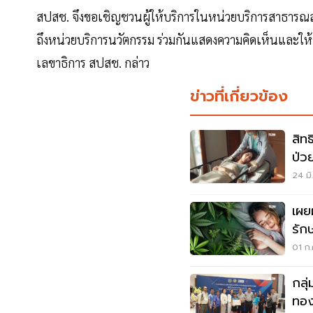
สปสช. จึงขอเชิญชวนผู้ให้บริการในหน่วยบริการสาธารณสุขทุ
ถึงหน่วยบริการนวัตกรรม ร่วมกันแสดงความคิดเห็นและให้ข้
เลขาธิการ สปสช. กล่าว
ข่าวที่เกี่ยวข้อง
สิท
ป่ว
24 มิ
เผย
รัก
ข้อเ
01 ก.
กลุ่
ทอง