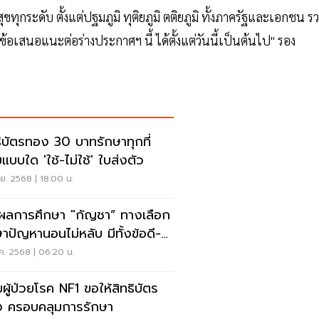
กระดับ ตั้งแต่ปฐมภูมิ ทุติยภูมิ ตติยภูมิ ทั้งภาครัฐและเอกชน ร
อเสนอแนะต่อร่างประกาศฯ นี้ ได้ตั้งแต่วันนี้เป็นต้นไป" รอง
ธิบัตรทอง 30 บาทรักษาทุกที่
ยแบบใด 'ใช้-ไม่ใช้' ใบส่งตัว
.ย. 2568 | 18:00 น.
ผลการศึกษา "กัญชา” ทางเลือก
ษาปัญหานอนไม่หลับ มีทั้งข้อดี-
สีย
ค. 2568 | 06:20 น.
มผู้ป่วยโรค NF1 ขอให้สิทธิบัตร
 ครอบคลุมการรักษา