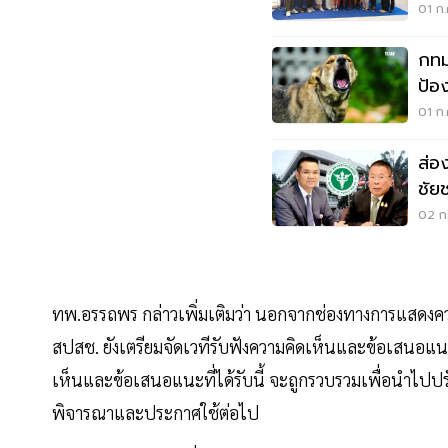
01 ก.
กทม
ป้อ
01 ก.
ส่อ
ชัย
สาธ
02 ก.
ทพ.อรรถพร กล่าวเพิ่มเติมว่า นอกจากช่องทางการแสดงค
สปสช. ยังเตรียมจัดเวทีรับฟังความคิดเห็นและข้อเสนอแนะ
เห็นและข้อเสนอแนะที่ได้รับนี้ จะถูกรวบรวมเพื่อนำไป
พิจารณาและประกาศใช้ต่อไป