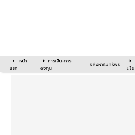
หน้า
การเงิน-การ
อสังหาริมทรัพย์
แรก
ลงทุน
นโย