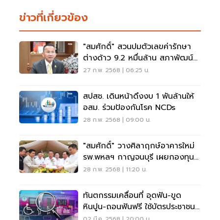
ข่าวที่เกี่ยวข้อง
"สมศักดิ์" สวนปมตัวเลขค่ารักษา
ต่างด้าว 9.2 หมื่นล้าน สภาพัฒน์
เกินจริง
27 ก.พ. 2568 | 06:25 น.
สปสช. เดินหน้าดึงงบ 1 พันล้านให้
อสม. ร่วมป้องกันโรค NCDs
28 ก.พ. 2568 | 09:00 น.
"สมศักดิ์" วางศิลาฤกษ์อาคารใหม่
รพ.พหลฯ กาญจนบุรี เผยกองทุน
อสม.คืบหน้า
28 ก.พ. 2568 | 11:20 น.
ทันตกรรมเคลื่อนที่ อุดฟัน-ขูด
หินปูน-ถอนฟันฟรี ใช้บัตรประชาชน
ใบเดียว
02 มี.ค. 2568 | 20:00 น.