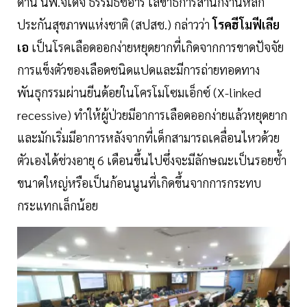
ด้าน นพ.จเด็จ ธรรมธัชอารี เลขาธิการสำนักงานหลัก
ประกันสุขภาพแห่งชาติ (สปสช.) กล่าวว่า
โรคฮีโมฟีเลีย
เอ
เป็นโรคเลือดออกง่ายหยุดยากที่เกิดจากการขาดปัจจัย
การแข็งตัวของเลือดชนิดแปดและมีการถ่ายทอดทาง
พันธุกรรมผ่านยีนด้อยในโครโมโซมเอ็กซ์ (X-linked
recessive) ทำให้ผู้ป่วยมีอาการเลือดออกง่ายแล้วหยุดยาก
และมักเริ่มมีอาการหลังจากที่เด็กสามารถเคลื่อนไหวด้วย
ตัวเองได้ช่วงอายุ 6 เดือนขึ้นไปซึ่งจะมีลักษณะเป็นรอยช้ำ
ขนาดใหญ่หรือเป็นก้อนนูนที่เกิดขึ้นจากการกระทบ
กระแทกเล็กน้อย