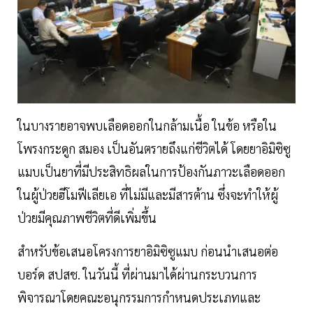
ในบางรายอาจพบเลือดออกในกล้ามเนื้อ ในข้อ หรือใน
โพรงกระดูก สมอง เป็นอันตรายถึงแก่ชีวิตได้ โดยยาอิมิซิซู
แมบเป็นยาที่มีประสิทธิผลในการป้องกันภาวะเลือดออก
ในผู้ป่วยฮีโมฟีเลียเอ ที่ไม่มีและมีสารต้าน ซึ่งจะทำให้ผู้
ป่วยมีคุณภาพชีวิตที่ดีเพิ่มขึ้น
สำหรับข้อเสนอโครงการยาอิมิซิซูแมบ ก่อนนำเสนอต่อ
บอร์ด สปสช. ในวันนี้ ที่ผ่านมาได้ผ่านกระบวนการ
พิจารณาโดยคณะอนุกรรมการกำหนดประเภทและ