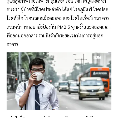
ดูแลสุขภาพโดยเฉพาะกลุ่มเสี่ยง เช่น เด็ก หญิงตั้งครรภ์
คนชรา ผู้ป่วยที่มีโรคประจำตัว ได้แก่ โรคภูมิแพ้ โรคปอด
โรคหัวใจ โรคหลอดเลือดสมอง และโรคไตเรื้อรัง ฯลฯ ควร
สวมหน้ากากอนามัยป้องกัน PM2.5 ทุกครั้งและตลอดเวลา
ที่ออกนอกอาคาร รวมถึงจำกัดระยะเวลาในการอยู่นอก
อาคาร