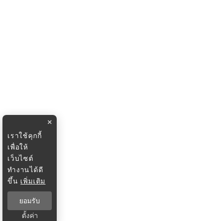
×
เราใช้คุกกี้
เพื่อให้
เว็บไซต์
ทำงานได้ดี
ขึ้น
เพิ่มเติม
ยอมรับ
ตั้งค่า