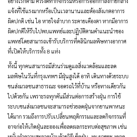
อย่างไรก็ตาม ควรงดทำกิจกรรมหรือการออกกำลังกายกลาง
แจ้งที่ใช้แรงมากหรือเป็นเวลานานและต้องสังเกตอาการ
ผิดปกติ เช่น ไอ หายใจลำบาก ระคายเคืองตา หากมีอาการ
ผิดปกติให้รีบไปพบแพทย์และปฏิบัติตามคำแนะนำของ
แพทย์โดยสามารถเข้ารับบริการที่คลินิกมลพิษทางอากาศ
ที่เปิดให้บริการทั้ง 8 แห่ง
ทั้งนี้ ทุกคนสามารถมีส่วนร่วมดูแลสิ่งแวดล้อมและลด
มลพิษในวันที่กรุงเทพฯ มีฝุ่นสูงได้ อาทิ เดินทางด้วยระบบ
ขนส่งมวลชนสาธารณะ จอดรถไว้ที่บ้าน หรือทางเดียวกัน
ไปด้วยกัน เพราะรถทุกคันมีส่วนต่อการสร้างฝุ่น การใช้
ระบบขนส่งมวลชนจะสามารถช่วยลดฝุ่นจากยานพาหนะ
ได้มาก รวมถึงการปรับเปลี่ยนพฤติกรรมและลดกิจกรรมที่
อาจก่อให้เกิดฝุ่นละอองเพื่อลดผลกระทบต่อสุขภาพ เช่น
หมั่นทำความสะอาดบ้านด้วยวิธีเช็ดฝุ่น, งดเผาขยะ งดจุด