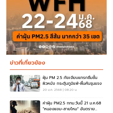
ข่าวที่เกี่ยวข้อง
ฝุ่น PM 2.5 ภัยเงียบแทรกซึมชั้น
ผิวหนัง กระตุ้นภูมิแพ้-ผื่นคันรุนแรง
20 ม.ค. 2568 | 08:20 น.
ค่าฝุ่น PM2.5 กทม.วันนี้ 21 ม.ค.68
"หนองแขม-สายไหม" อันตราย