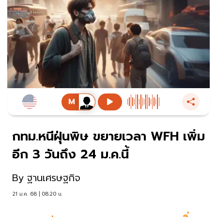
กทม.หนีฝุ่นพิษ ขยายเวลา WFH เพิ่ม
อีก 3 วันถึง 24 ม.ค.นี้
By
ฐานเศรษฐกิจ
21 ม.ค. 68 | 08:20 น.