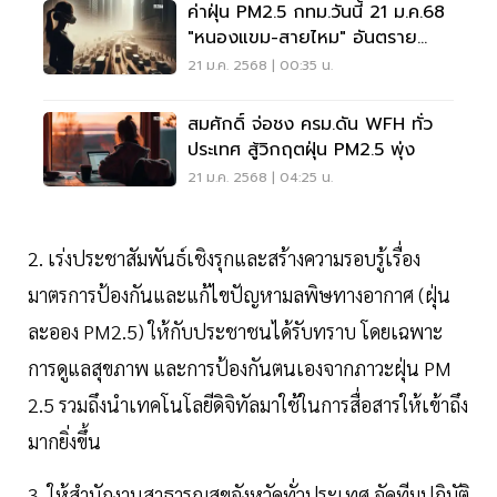
ค่าฝุ่น PM2.5 กทม.วันนี้ 21 ม.ค.68
"หนองแขม-สายไหม" อันตราย
ระดับสีแดง
21 ม.ค. 2568 | 00:35 น.
สมศักดิ์ จ่อชง ครม.ดัน WFH ทั่ว
ประเทศ สู้วิกฤตฝุ่น PM2.5 พุ่ง
21 ม.ค. 2568 | 04:25 น.
2. เร่งประชาสัมพันธ์เชิงรุกและสร้างความรอบรู้เรื่อง
มาตรการป้องกันและแก้ไขปัญหามลพิษทางอากาศ (ฝุ่น
ละออง PM2.5) ให้กับประชาชนได้รับทราบ โดยเฉพาะ
การดูแลสุขภาพ และการป้องกันตนเองจากภาวะฝุ่น PM
2.5 รวมถึงนำเทคโนโลยีดิจิทัลมาใช้ในการสื่อสารให้เข้าถึง
มากยิ่งขึ้น
3. ให้สำนักงานสาธารณสุขจังหวัดทั่วประเทศ จัดทีมปฏิบัติ