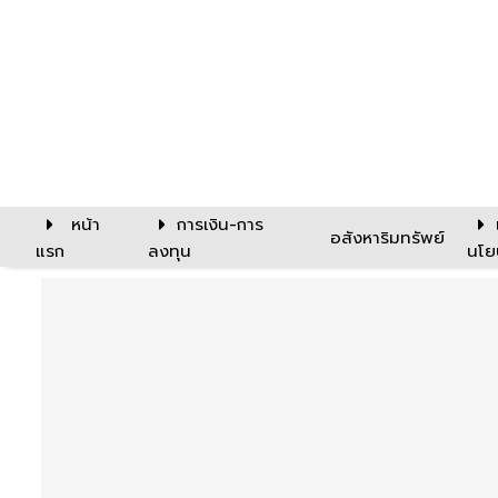
หน้า
การเงิน-การ
อสังหาริมทรัพย์
แรก
ลงทุน
นโย