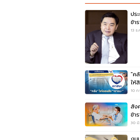
ประ
ข้า
13 ธ.
"คล
ให้ส
10 ก.
สัง
ข้า
30 มิ
งบป