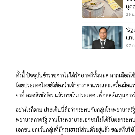
บุค
1.2
29 มิ
'รัฐ
แทน
ข้า
07 ก.
ทั้งนี้ ปัจจุบันข้าราชการไม่ได้รักษาฟรีทั้งหมด หากเลือก
โดยประเทศไทยยังต้องนำเข้ายาราคาแพงและเครื่องมือแพทย
ยาที่ หมดสิทธิบัตร แล้วภายในประเทศ เพื่อลดต้นทุนการ
อย่างไรก็ตาม ประเด็นนี้ถือว่ากระทบกับกลุ่มโรงพยาบาลร
พยาบาลภาครัฐ ส่วนโรงพยาบาลเอกชนไม่ได้รับผลกระทบโด
เอกชน ยกเว้นกลุ่มที่มีกรมธรรม์ส่วนตัวอยู่แล้ว ขณะที่