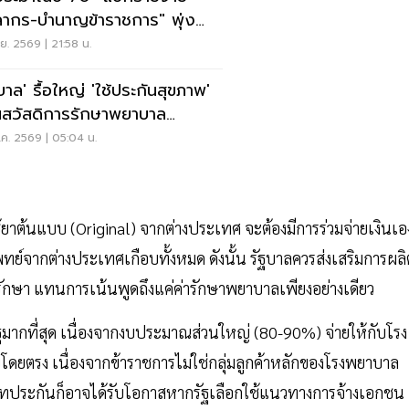
ลากร-บำนาญข้าราชการ" พุ่ง
4 ล้านล้าน
.ย. 2569 | 21:58 น.
บาล' รื้อใหญ่ 'ใช้ประกันสุขภาพ'
สวัสดิการรักษาพยาบาล
ราชการ
ค. 2569 | 05:04 น.
ใช้ยาต้นแบบ (Original) จากต่างประเทศ จะต้องมีการร่วมจ่ายเงินเอ
์จากต่างประเทศเกือบทั้งหมด ดังนั้น รัฐบาลควรส่งเสริมการผลิ
รักษา แทนการเน้นพูดถึงแค่ค่ารักษาพยาบาลเพียงอย่างเดียว
ัฐมากที่สุด เนื่องจากงบประมาณส่วนใหญ่ (80-90%) จ่ายให้กับโรง
ยตรง เนื่องจากข้าราชการไม่ใช่กลุ่มลูกค้าหลักของโรงพยาบาล
บริษัทประกันก็อาจได้รับโอกาสหากรัฐเลือกใช้แนวทางการจ้างเอกชน