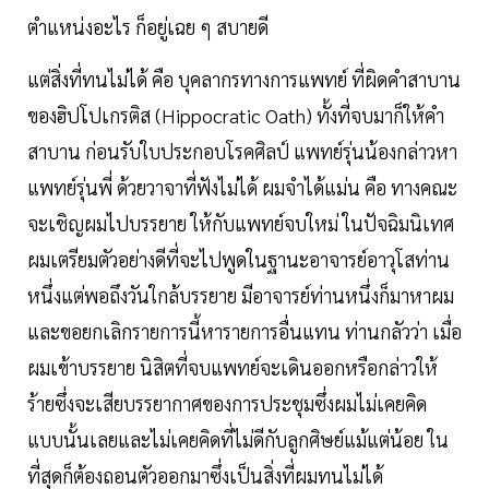
ตำแหน่งอะไร ก็อยู่เฉย ๆ สบายดี
แต่สิ่งที่ทนไม่ได้ คือ บุคลากรทางการแพทย์ ที่ผิดคำสาบาน
ของฮิปโปเกรติส (Hippocratic Oath) ทั้งที่จบมาก็ให้คำ
สาบาน ก่อนรับใบประกอบโรคศิลป์ แพทย์รุ่นน้องกล่าวหา
แพทย์รุ่นพี่ ด้วยวาจาที่ฟังไม่ได้ ผมจำได้แม่น คือ ทางคณะ
จะเชิญผมไปบรรยาย ให้กับแพทย์จบใหม่ ในปัจฉิมนิเทศ
ผมเตรียมตัวอย่างดีที่จะไปพูดในฐานะอาจารย์อาวุโสท่าน
หนึ่งแต่พอถึงวันใกล้บรรยาย มีอาจารย์ท่านหนึ่งก็มาหาผม
และขอยกเลิกรายการนี้หารายการอื่นแทน ท่านกลัวว่า เมื่อ
ผมเข้าบรรยาย นิสิตที่จบแพทย์จะเดินออกหรือกล่าวให้
ร้ายซึ่งจะเสียบรรยากาศของการประชุมซึ่งผมไม่เคยคิด
แบบนั้นเลยและไม่เคยคิดที่ไม่ดีกับลูกศิษย์แม้แต่น้อย ใน
ที่สุดก็ต้องถอนตัวออกมาซึ่งเป็นสิ่งที่ผมทนไม่ได้