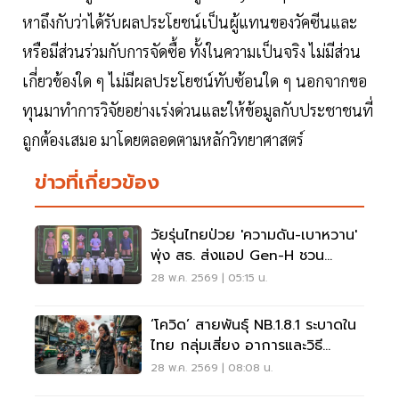
หาถึงกับว่าได้รับผลประโยชน์เป็นผู้แทนของวัคซีนและ
หรือมีส่วนร่วมกับการจัดซื้อ ทั้งในความเป็นจริง ไม่มีส่วน
เกี่ยวข้องใด ๆ ไม่มีผลประโยชน์ทับซ้อนใด ๆ นอกจากขอ
ทุนมาทำการวิจัยอย่างเร่งด่วนและให้ข้อมูลกับประชาชนที่
ถูกต้องเสมอ มาโดยตลอดตามหลักวิทยาศาสตร์
ข่าวที่เกี่ยวข้อง
วัยรุ่นไทยป่วย 'ความดัน-เบาหวาน'
พุ่ง สธ. ส่งแอป Gen-H ชวน
เปลี่ยนพฤติกรรมสุขภาพ
28 พ.ค. 2569 | 05:15 น.
‘โควิด’ สายพันธุ์ NB.1.8.1 ระบาดใน
ไทย กลุ่มเสี่ยง อาการและวิธี
ป้องกัน
28 พ.ค. 2569 | 08:08 น.