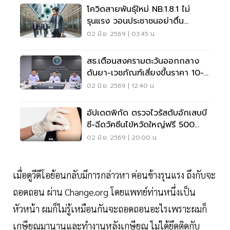
โควิดสายพันธุ์ใหม่ NB.1.8.1 ไม่
รุนแรง วอนประชาชนอย่าตื่น
ตระหนก
02 มิ.ย. 2569 | 03:45 น.
สธ.เตือนสงครามตะวันออกกลาง
ดันยา-เวชภัณฑ์เสี่ยงขึ้นราคา 10-
15%
02 มิ.ย. 2569 | 12:40 น.
อัปเดตพิกัด ตรวจไวรัสตับอักเสบบี
ซี-ฉีดวัคซีนไข้หวัดใหญ่ฟรี 500
เข็ม
02 มิ.ย. 2569 | 20:00 น.
เมื่อดูวีดีโอย้อนกลับมีการกล่าวหา ค่อนข้างรุนแรง ถึงกับจะ
ถอดถอน ผ่าน Change.org โดยแพทย์ท่านหนึ่งเป็น
หัวหน้า ผมก็ไม่รู้เหมือนกันจะถอดถอนอะไรเพราะผมก็
เกษียณมานานและทำงานหลังเกษียณ ไม่ได้ยึดติดกับ