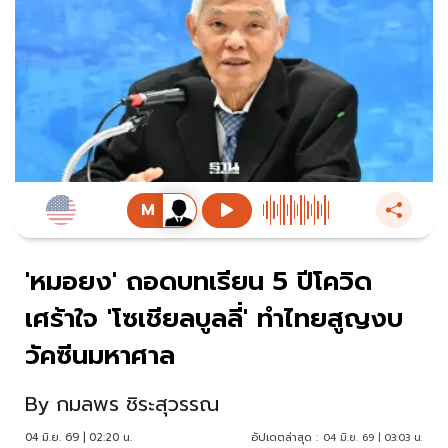
'หมอยง' ถอดบทเรียน 5 ปีโควิด
เศร้าใจ 'โซเชียลบูลลี่' ทำไทยสูญงบ
วัคซีนมหาศาล
By
กมลพร ชิระสุวรรณ
04 มิ.ย. 69 | 02:20 น.
อัปเดตล่าสุด :
04 มิ.ย. 69 | 03:03 น.