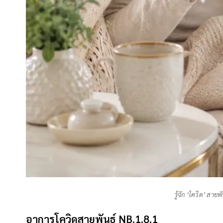
รู้จัก ‘โควิด’ สา
อาการโควิดสายพันธุ์ NB.1.8.1