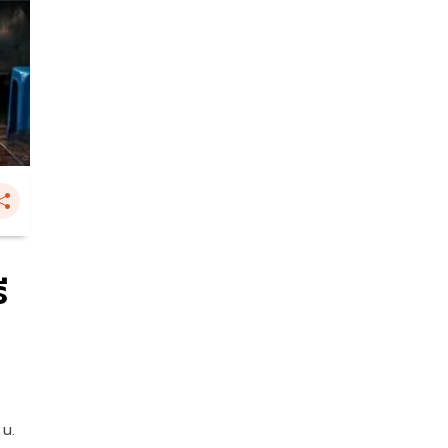
ี
 น.