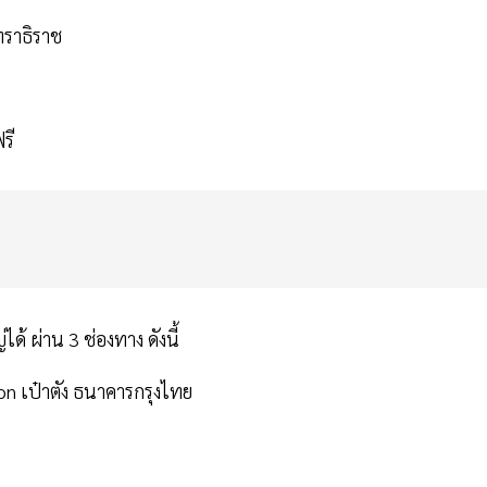
นทราธิราช
ฟรี
ด้ ผ่าน 3 ช่องทาง ดังนี้
on เป๋าตัง ธนาคารกรุงไทย