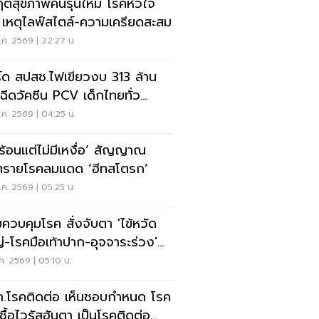
ฤตสุขภาพคนรุ่นใหม่ โรคหัวใจ
ง เหตุไลฟ์สไตล์-ความเครียดสะสม
ค. 2569 | 22:27 น.
์ด สปสช.ไฟเขียวงบ 313 ล้าน
ะฉีดวัคซีน PCV เด็กไทยทั่ว
เทศ
ค. 2569 | 04:25 น.
วร้อนแต่ไม่มีเหงื่อ’ สัญญาณ
ตรายโรคลมแดด ‘ฮีทสโตรก’
ค. 2569 | 05:25 น.
ควบคุมโรค สั่งจับตา 'ไข้หวัด
่-โรคมือเท้าปาก-อุจจาระร่วง'
เปิดเทอม
ค. 2569 | 05:10 น.
.โรคติดต่อ เห็นชอบกำหนด โรค
เชื้อไวรัสฮันตา เป็นโรคติดต่อ