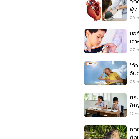
วิก
พุ่
06 พ.
บอร
เคา
ประ
07 พ.
‘ตั
อัน
08 พ.
กรม
ใหญ
รับ
12 พ.
คกก
ติด