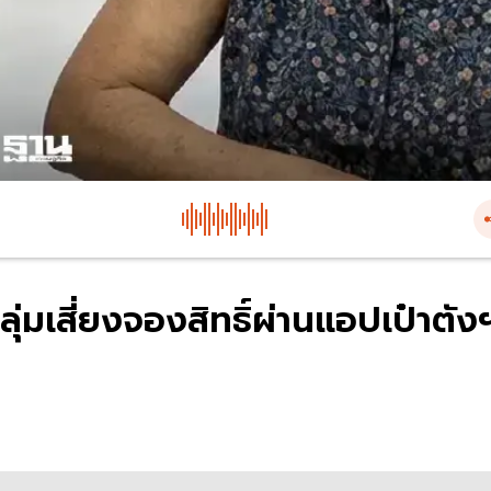
ุ่มเสี่ยงจองสิทธิ์ผ่านแอปเป๋าตัง