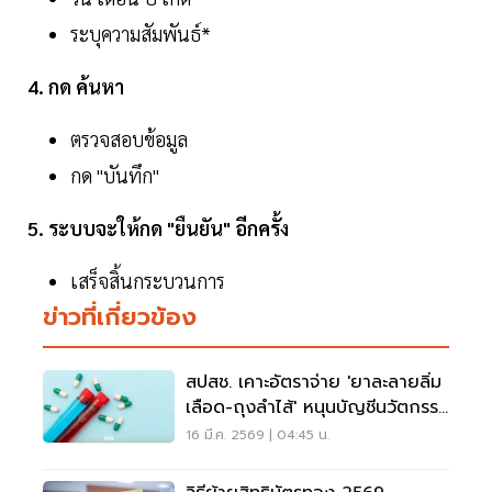
ระบุความสัมพันธ์*
4. กด ค้นหา
ตรวจสอบข้อมูล
กด "บันทึก"
5. ระบบจะให้กด "ยืนยัน" อีกครั้ง
เสร็จสิ้นกระบวนการ
ข่าวที่เกี่ยวข้อง
สปสช. เคาะอัตราจ่าย 'ยาละลายลิ่ม
เลือด-ถุงลำไส้' หนุนบัญชีนวัตกรรม
ไทย ประหยัดงบกว่า 160 ล้าน
16 มี.ค. 2569 | 04:45 น.