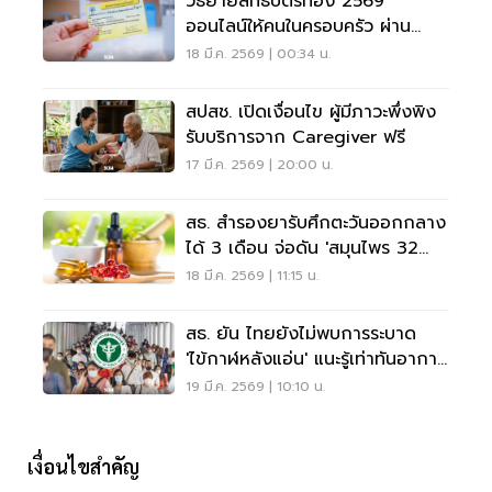
วิธีย้ายสิทธิบัตรทอง 2569
ออนไลน์ให้คนในครอบครัว ผ่าน
แอปฯสปสช.
18 มี.ค. 2569 | 00:34 น.
สปสช. เปิดเงื่อนไข ผู้มีภาวะพึ่งพิง
รับบริการจาก Caregiver ฟรี
17 มี.ค. 2569 | 20:00 น.
สธ. สำรองยารับศึกตะวันออกกลาง
ได้ 3 เดือน จ่อดัน 'สมุนไพร 32
รายการ' เสริมทัพ
18 มี.ค. 2569 | 11:15 น.
สธ. ยัน ไทยยังไม่พบการระบาด
'ไข้กาฬหลังแอ่น' แนะรู้เท่าทันอาการ
ป้องกันได้
19 มี.ค. 2569 | 10:10 น.
เงื่อนไขสำคัญ