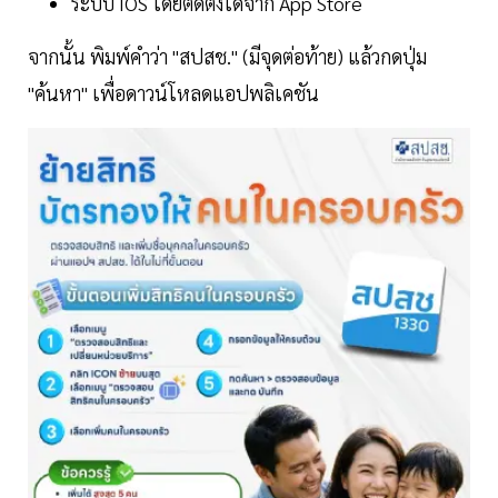
ระบบ IOS โดยติดตั้งได้จาก App Store
จากนั้น พิมพ์คำว่า "สปสช." (มีจุดต่อท้าย) แล้วกดปุ่ม
"ค้นหา" เพื่อดาวน์โหลดแอปพลิเคชัน