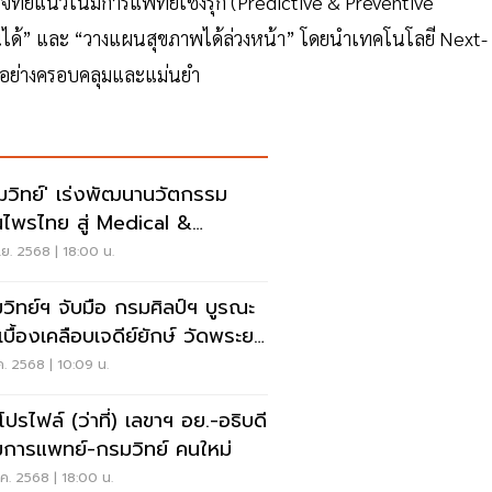
ตอบโจทย์แนวโน้มการแพทย์เชิงรุก (Predictive & Preventive
งกันได้” และ “วางแผนสุขภาพได้ล่วงหน้า” โดยนำเทคโนโลยี Next-
นอย่างครอบคลุมและแม่นยำ
มวิทย์' เร่งพัฒนานวัตกรรม
นไพรไทย สู่ Medical &
lness Hub
.ย. 2568 | 18:00 น.
วิทย์ฯ จับมือ กรมศิลป์ฯ บูรณะ
เบื้องเคลือบเจดีย์ยักษ์ วัดพระยา
ค. 2568 | 10:09 น.
โปรไฟล์ (ว่าที่) เลขาฯ อย.-อธิบดี
การแพทย์-กรมวิทย์ คนใหม่
ค. 2568 | 18:00 น.