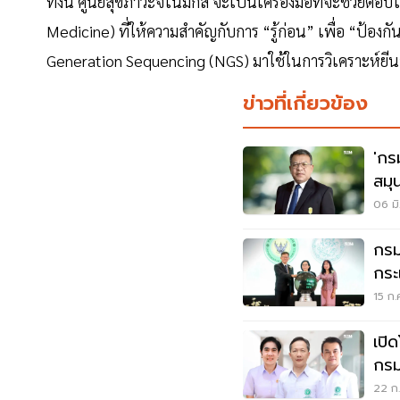
ทั้งนี้ ศูนย์สุขภาวะจีโนมิกส์ จะเป็นเครื่องมือที่จะช่วย
Medicine) ที่ให้ความสำคัญกับการ “รู้ก่อน” เพื่อ “ป้อ
Generation Sequencing (NGS) มาใช้ในการวิเคราะห์ยี
ข่าวที่เกี่ยวข้อง
'กร
สมุ
Wel
06 มิ
กรม
กระ
ทำฯ
15 ก.
เปิด
กรม
22 ก.