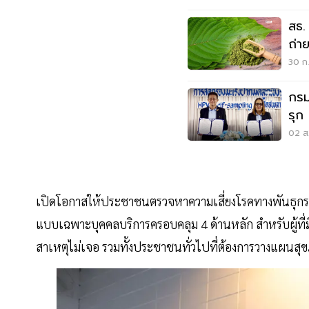
สธ.
ถ่า
พาณ
30 ก.
กรม
รุก
ปาก
02 ส.
เปิดโอกาสให้ประชาชนตรวจหาความเสี่ยงโรคทางพันธุก
แบบเฉพาะบุคคลบริการครอบคลุม 4 ด้านหลัก สำหรับผู้ที่มีป
สาเหตุไม่เจอ รวมทั้งประชาชนทั่วไปที่ต้องการวางแผนสุข