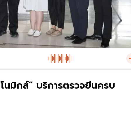
จีโนมิกส์” บริการตรวจยีนครบ