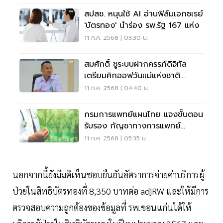
สปสช. หนุนใช้ AI อ่านฟิล์มเอกซเรย์
'บัตรทอง' นำร่อง รพ.รัฐ 167 แห่ง
11 ก.ค. 2568 | 03:30 น.
สมศักดิ์ ชูระบบฝากครรภ์ดิจิทัล
เตรียมคิกออฟวันแม่แห่งชาติ
2568
11 ก.ค. 2568 | 04:40 น.
กรมการแพทย์แผนไทย แจงขั้นตอน
รับรอง กัญชาทางการแพทย์
มาตรฐาน GACP
11 ก.ค. 2568 | 05:35 น.
นอกจากนี้ยังมีมติเห็นชอบยืนยันอัตราการจ่ายค่าบริการผู้
ป่วยในสิทธิบัตรทองที่ 8,350 บาทต่อ adjRW และให้มีการ
ตรวจสอบความถูกต้องของข้อมูลที่ รพ.ขอนแก่นได้ให้