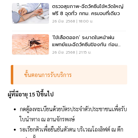
ตรวจสุขภาพ-ฉีดวัคซีนไข้หวัดใหญ่
ฟรี 8 จุดทั่ว กทม. ครบจบที่เดียว
26 มิ.ย. 2568 | 18:00 น.
‘ไข้เลือดออก’ ระบาดในหน้าฝน
แพทย์แนะฉีดวัคซีนป้องกัน ก่อน
อันตรายถึงชีวิต
26 มิ.ย. 2568 | 21:15 น.
ขั้นตอนการรับบริการ
ผู้ที่มีอายุ 15 ปีขึ้นไป
กดตู้ลงทะเบียนด้วยบัตรประจำตัวประชาชนเพื่อรับ
ใบนำทาง ณ ลานจักรพงษ์
รอเรียกคิวเพื่อยืนยันตัวตน บริเวณโถงลิฟต์ ณ ตึก