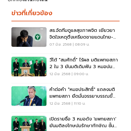
ข่าวที่เกี่ยวข้อง
สธ.จัดทีมดูแลสุขภาพจิต เยียวยา
จิตใจเหตุตึงเครียดชายแดนไทย-
กัมพูชา
07 มิ.ย. 2568 | 08:09 น.
วีโต้ "สมศักดิ์" ไร้ผล มติแพทยสภา
2 ใน 3 ยันมติเดิมฟัน 3 หมอปม
ทักษิณ
12 มิ.ย. 2568 | 09:00 น.
คำต่อคำ "หมอประสิทธิ์" แถลงมติ
แพทยสภา ยึดมั่นจรรยาบรรณขี้
ขาดคดีชั้น 14
12 มิ.ย. 2568 | 11:10 น.
เปิดรายชื่อ 3 หมอดัง 'แพทยสภา'
ยันมติลงโทษปมรักษาทักษิณ ชั้น