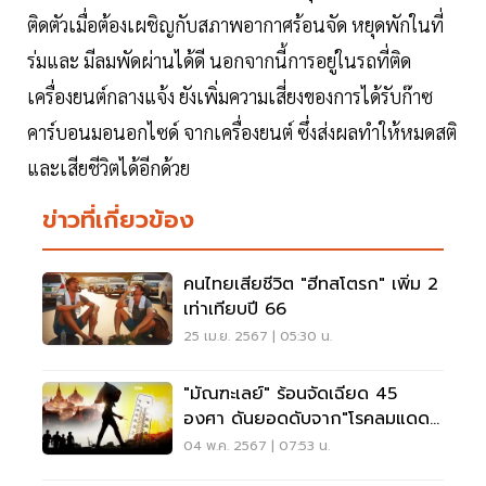
ติดตัวเมื่อต้องเผชิญกับสภาพอากาศร้อนจัด หยุดพักในที่
ร่มและ มีลมพัดผ่านได้ดี นอกจากนี้การอยู่ในรถที่ติด
เครื่องยนต์กลางแจ้ง ยังเพิ่มความเสี่ยงของการได้รับก๊าซ
คาร์บอนมอนอกไซด์ จากเครื่องยนต์ ซึ่งส่งผลทำให้หมดสติ
และเสียชีวิตได้อีกด้วย
ข่าวที่เกี่ยวข้อง
คนไทยเสียชีวิต "ฮีทสโตรก" เพิ่ม 2
เท่าเทียบปี 66
25 เม.ย. 2567 | 05:30 น.
"มัณฑะเลย์" ร้อนจัดเฉียด 45
องศา ดันยอดดับจาก"โรคลมแดด"
เม.ย.ทะลุ 50 ราย
04 พ.ค. 2567 | 07:53 น.