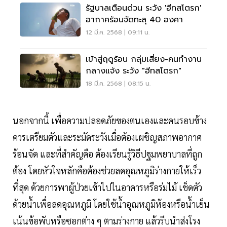
รัฐบาลเตือนด่วน ระวัง 'ฮีทสโตรก'
อากาศร้อนจัดทะลุ 40 องศา
12 มี.ค. 2568 | 09:11 น.
เข้าสู่ฤดูร้อน กลุ่มเสี่ยง-คนทำงาน
กลางแจ้ง ระวัง "ฮีทสโตรก"
18 มี.ค. 2568 | 08:15 น.
นอกจากนี้ เพื่อความปลอดภัยของตนเองและคนรอบข้าง
ควรเตรียมตัวและระมัดระวังเมื่อต้องเผชิญสภาพอากาศ
ร้อนจัด และที่สำคัญคือ ต้องเรียนรู้วิธีปฐมพยาบาลที่ถูก
ต้อง โดยหัวใจหลักคือต้องช่วยลดอุณหภูมิร่างกายให้เร็ว
ที่สุด ด้วยการพาผู้ป่วยเข้าไปในอาคารหรือร่มไม้ เช็ดตัว
ด้วยน้ำเพื่อลดอุณหภูมิ โดยใช้น้ำอุณหภูมิห้องหรือน้ำเย็น
เน้นข้อพับหรือซอกต่าง ๆ ตามร่างกาย แล้วรีบนำส่งโรง