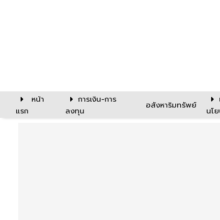
หน้า
การเงิน-การ
อสังหาริมทรัพย์
แรก
ลงทุน
นโย