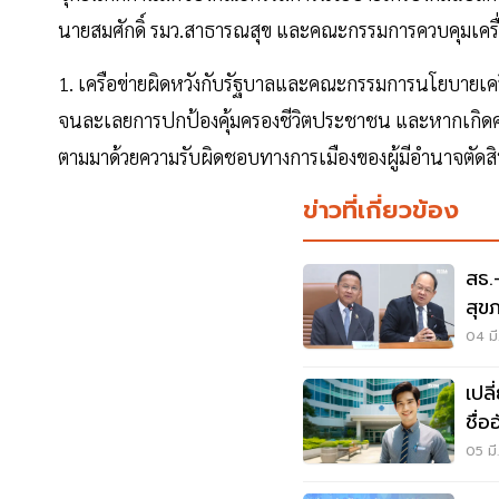
นายสมศักดิ์ รมว.สาธารณสุข และคณะกรรมการควบคุมเครื
1. เครือข่ายผิดหวังกับรัฐบาลและคณะกรรมการนโยบายเครื
จนละเลยการปกป้องคุ้มครองชีวิตประชาชน และหากเกิดความ
ตามมาด้วยความรับผิดชอบทางการเมืองของผู้มีอำนาจตัดสิ
ข่าวที่เกี่ยวข้อง
สธ.
สุข
68
04 มี
เปล
ชื่อ
05 มี