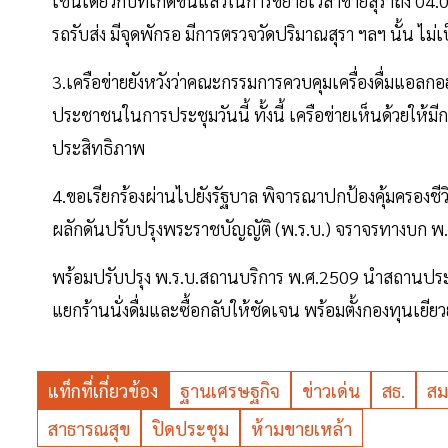
เช่นเดียวกับที่เกิดขึ้นแล้วในการขยายเวลาขายสุราถึง 04.0
รถรับส่ง มีจุดพักรอ มีการตรวจวัดปริมาณสุรา ฯลฯ นั้น ไม่
3.เครือข่ายยังหวังว่าคณะกรรมการควบคุมเครื่องดื่มแอลก
ประชาชนในการประชุมวันนี้ ทั้งนี้ เครือข่ายเห็นด้วยให
ประสิทธิภาพ
4.ขอเรียกร้องผ่านไปยังรัฐบาล พิจารณาปกป้องคุ้มครองชี
ผลักดันปรับปรุงพระราชบัญญัติ (พ.ร.บ.) จราจรทางบก พ.ศ.
พร้อมปรับปรุง พ.ร.บ.สถานบริการ พ.ศ.2509 นำสถานประก
แยกร้านนั่งดื่มและซื้อกลับให้ชัดเจน พร้อมตั้งกองทุนเยีย
แท็กที่เกี่ยวข้อง
ฐานเศรษฐกิจ
ข่าวเด่น
สธ.
สม
สาธารณสุข
ปิดประชุม
ห้ามขายเหล้า