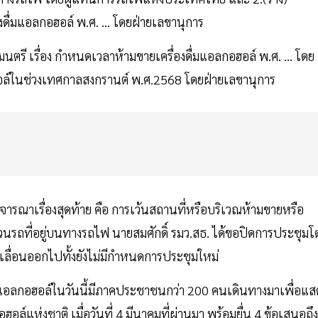
งดื่มแอลกอฮอล์ พ.ศ. … โดยฝ่ายเลขานุการ
ฐมนตรี เรื่อง กำหนดเวลาห้ามขายเครื่องดื่มแอลกอฮอล์ พ.ศ. … โดย
อล์ในช่วงเทศกาลสงกรานต์ พ.ศ.2568 โดยฝ่ายเลขานุการ
ะพิจารณาเรื่องสุดท้าย คือ การเว้นสถานที่หรือบริเวณห้ามขายหรือ
นรถที่อยู่บนทางรถไฟ นายสมศักดิ์ รมว.สธ. ได้ขอปิดการประชุมโ
องเลื่อนออกไปทั้งยังไม่มีกำหนดการประชุมใหม่
่มแอลกอฮอล์ในวันนี้มีภาคประชาชนกว่า 200 คนเดินทางมาเพื่อแส
์แห่งชาติ เมื่อวันที่ 4 มีนาคมที่ผ่านมา พร้อมยื่น 4 ข้อเสนอถึง