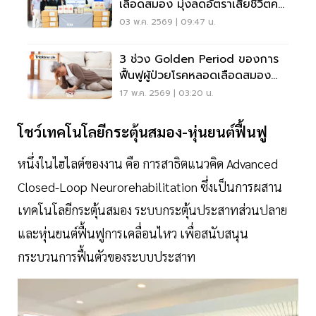
เลือดสมอง มุ่งลดอัตราเสียชีวิตคน
กรุง
03 พ.ค. 2569 | 09:47 น.
3 ช่วง Golden Period ของการ
ฟื้นฟูผู้ป่วยโรคหลอดเลือดสมอง
Stroke
17 พ.ค. 2569 | 03:20 น.
โชว์เทคโนโลยีกระตุ้นสมอง-หุ่นยนต์ฟื้นฟู
หนึ่งในไฮไลต์ของงาน คือ การสาธิตแนวคิด Advanced
Closed-Loop Neurorehabilitation ซึ่งเป็นการผสาน
เทคโนโลยีกระตุ้นสมอง ระบบกระตุ้นประสาทส่วนปลาย
และหุ่นยนต์ฟื้นฟูการเคลื่อนไหว เพื่อสนับสนุน
กระบวนการฟื้นตัวของระบบประสาท