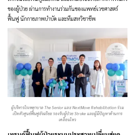
ของผู้ป่วย ผ่านการทำงานร่วมกันของแพทย์เวชศาสตร์
ฟื้นฟู นักกายภาพบำบัด และทีมสหวิชาชีพ
ผู้บริหารโรงพยาบาล The Senior และ NextMove Rehabilitation ร่วม
เปิดตัวศูนย์ฟื้นฟูอัจฉริยะ รองรับผู้ป่วย Stroke และผู้มีปัญหาด้านการ
เคลื่อนไหว
เทรนด์ฟื้นฟูผู้ป่วยระบบประสาทเปลี่ยนสู่ยุค