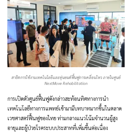
สาธิตการใช้งานเทคโนโลยีและหุ่นยนต์ฟื้นฟูการเคลื่อนไหว ภายในศูนย์
NextMove Rehabilitation
การเปิดตัวศูนย์ฟื้นฟูดังกล่าวสะท้อนทิศทางการนำ
เทคโนโลยีทางการแพทย์เข้ามามีบทบาทมากขึ้นในตลาด
เวชศาสตร์ฟื้นฟูของไทย ท่ามกลางแนวโน้มจำนวนผู้สูง
อายุและผู้ป่วยโรคระบบประสาทที่เพิ่มขึ้นต่อเนื่อง