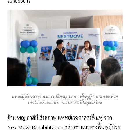
ในระยะยาว
แพทย์ผู้เชี่ยวชาญร่วมแลกเปลี่ยนมุมมองการฟื้นฟูผู้ป่วย Stroke ด้วย
เทคโนโลยีและแนวทางเวชศาสตร์ฟื้นฟูสมัยใหม่
ด้าน พญ.ภาสินี ธีระภาพ แพทย์เวชศาสตร์ฟื้นฟู จาก
NextMove Rehabilitation กล่าวว่า แนวทางฟื้นฟูผู้ป่วย