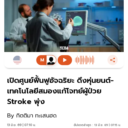
เปิดศูนย์ฟื้นฟูอัจฉริยะ ดึงหุ่นยนต์-
เทคโนโลยีสมองแก้โจทย์ผู้ป่วย
Stroke พุ่ง
By
กิตติมา ทะเสนฮด
13 มิ.ย. 69 | 07:10 น.
อัปเดตล่าสุด :
13 มิ.ย. 69 | 07:15 น.