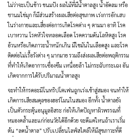
ไม่ว่าจะเป็นข้าว ขนมปัง ผลไม้ที่มีน้ำตาลสูง น้ำอัดลม หรือ
ชานมไข่มุก ก็มีส่วนสร้างผลเสียต่อสุขภาพ เร่งการอักเสบ
ในร่างกายและเสี่ยงต่อการเกิดโรคต่าง ๆ ตามมา อาทิ โรค
เบาหวาน โรคหัวใจหลอดเลือด โรคความดันโลหิตสูง โรค
อ้วนหรือเกิดภาวะน้ำหนักเกิน มีไขมันในเลือดสูง และโรค
ติดต่อไม่เรื้อรังต่าง ๆ มากมาย รวมถึงส่งผลเสียต่อพฤติกรรม
ที่ทำให้เกิดอาการเซื่องซึม เหนื่อยล้า ไม่กระฉับกระเฉง อัน
เกิดจากการได้รับปริมาณน้ำตาลสูง
จะทำให้กรดอะมิโนทริปโตเฟนถูกเร่งเข้าสู่สมอง จนทำให้
เกิดการเสียสมดุลของฮอร์โมนในสมอง อีกทั้ง น้ำตาลยัง
เป็นตัวกระตุ้นอนุมูลอิสระ ก่อให้เกิดปัญหาผิวพรรณที่
หมองคล้ำและแก่ก่อนวัยได้อีกด้วย จะดีแค่ไหนถ้าเราเริ่ม
ต้น “ลดน้ำตาล” ปรับเปลี่ยนไลฟ์สไตล์ให้มีสุขภาวะที่ดี