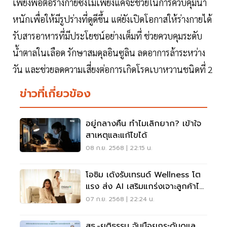
เพียงพอต่อร่างกายซึ่งไม่เพียงแค่จะช่วยในการควบคุมน้ำ
หนักเพื่อให้มีรูปร่างที่ดูดีขึ้น แต่ยังเปิดโอกาสให้ร่างกายได้
รับสารอาหารที่มีประโยชน์อย่างเต็มที่ ช่วยควบคุมระดับ
น้ำตาลในเลือด รักษาสมดุลอินซูลิน ลดอาการล้าระหว่าง
วัน และช่วยลดความเสี่ยงต่อการเกิดโรคเบาหวานชนิดที่ 2
ข่าวที่เกี่ยวข้อง
อยู่กลางคืน ทำไมเลิกยาก? เข้าใจ
สาเหตุและแก้ไขได้
08 ก.ย. 2568 | 22:15 น.
โอซิม เด้งรับเทรนด์ Wellness โต
แรง ส่ง AI เสริมแกร่งเจาะลูกค้าไฮ
เอนด์
07 ก.ย. 2568 | 22:24 น.
สธ.-ยุติธรรม จับมือยกระดับดูแล