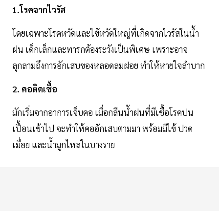
1.โรคจากไวรัส
โดยเฉพาะโรคหวัดและไข้หวัดใหญ่ที่เกิดจากไวรัสในน้ำ
ฝน เด็กเล็กและทารกต้องระวังเป็นพิเศษ เพราะอาจ
ลุกลามถึงการอักเสบของหลอดลมฝอย ทำให้หายใจลำบาก
2. คอติดเชื้อ
มักเริ่มจากอาการเจ็บคอ เมื่อกลืนน้ำฝนที่มีเชื้อโรคปน
เปื้อนเข้าไป จะทำให้คออักเสบตามมา พร้อมมีไข้ ปวด
เมื่อย และน้ำมูกไหลในบางราย