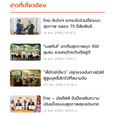
ข่าวที่เกี่ยวข้อง
ไทย-อินโดฯ ยกระดับร่วมมือระบบ
สุขภาพ ฉลอง 75 ปีสัมพันธ์
ทางการทูต
19 พ.ค. 2568 | 10:10 น.
"เนสท์เล่" ยกทีมสุขภาพบุก 100
ชุมชน ชวนคนไทยกินดีอยู่ดี
19 พ.ค. 2568 | 21:50 น.
“พี่ยักษ์เขียว” ปลุกแรงบันดาลใจให้
ผู้สูบบุหรี่เลิกได้ที่สนามบิน
20 พ.ค. 2568 | 22:18 น.
ไทย – มัลดีฟส์ จับมือเสริมความ
เข้มแข็งระบบสุขภาพสองประเทศ
21 พ.ค. 2568 | 04:50 น.