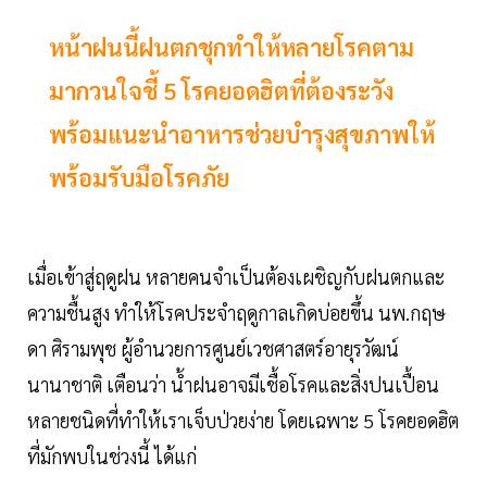
หน้าฝนนี้ฝนตกชุกทำให้หลายโรคตาม
มากวนใจชี้ 5 โรคยอดฮิตที่ต้องระวัง
พร้อมแนะนำอาหารช่วยบำรุงสุขภาพให้
พร้อมรับมือโรคภัย
เมื่อเข้าสู่ฤดูฝน หลายคนจำเป็นต้องเผชิญกับฝนตกและ
ความชื้นสูง ทำให้โรคประจำฤดูกาลเกิดบ่อยขึ้น นพ.กฤษ
ดา ศิรามพุช ผู้อำนวยการศูนย์เวชศาสตร์อายุรวัฒน์
นานาชาติ เตือนว่า น้ำฝนอาจมีเชื้อโรคและสิ่งปนเปื้อน
หลายชนิดที่ทำให้เราเจ็บป่วยง่าย โดยเฉพาะ 5 โรคยอดฮิต
ที่มักพบในช่วงนี้ ได้แก่