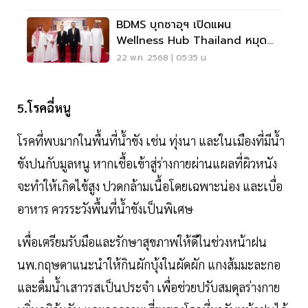
BDMS บุกซาอุฯ เปิดแผน
Wellness Hub Thailand หมุด
หมายสุขภาพโลก
22 พ.ค. 2568 | 05:35 น.
5.โรคฉี่หนู
โรคที่พบมากในพื้นที่น้ำขัง เช่น ทุ่งนา และในเมืองที่มีน้ำ
ขังปนกับมูลหนู หากเชื้อเข้าสู่ร่างกายผ่านแผลที่ผิวหนัง
จะทำให้เกิดไข้สูง ปวดกล้ามเนื้อโดยเฉพาะน่อง และเบื่อ
อาหาร ควรระวังพื้นที่น้ำขังเป็นพิเศษ
เพื่อเตรียมรับมือและรักษาสุขภาพให้ดีในช่วงหน้าฝน
นพ.กฤษดาแนะนำให้กินผักบุ้งในผัดผัก แกงส้มมะละกอ
และดื่มน้ำเสาวรสเป็นประจำ เพื่อช่วยปรับสมดุลร่างกาย