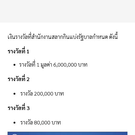
เงินรางวัลที่สำนักงานสลากกินแบ่งรัฐบาลกำหนด ดังนี้
รางวัลที่ 1
รางวัลที่ 1 มูลค่า 6,000,000 บาท
รางวัลที่ 2
รางวัล 200,000 บาท
รางวัลที่ 3
รางวัล 80,000 บาท