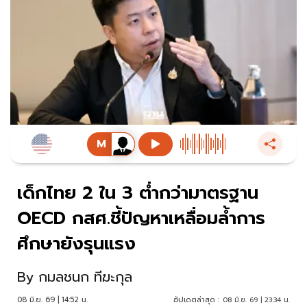
เด็กไทย 2 ใน 3 ต่ำกว่ามาตรฐาน
OECD กสศ.ชี้ปัญหาเหลื่อมล้ำการ
ศึกษายังรุนแรง
By
กมลชนก ทีฆะกุล
08 มิ.ย. 69 | 14:52 น.
อัปเดตล่าสุด :
08 มิ.ย. 69 | 23:34 น.