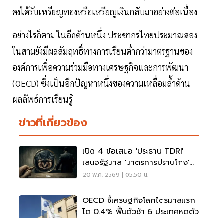
คงได้รับเหรียญทองหรือเหรียญเงินกลับมาอย่างต่อเนื่อง
อย่างไรก็ตาม ในอีกด้านหนึ่ง ประชากรไทยประมาณสอง
ในสามยังมีผลสัมฤทธิ์ทางการเรียนต่ำกว่ามาตรฐานของ
องค์การเพื่อความร่วมมือทางเศรษฐกิจและการพัฒนา
(OECD) ซึ่งเป็นอีกปัญหาหนึ่งของความเหลื่อมล้ำด้าน
ผลลัพธ์การเรียนรู้
ข่าวที่เกี่ยวข้อง
เปิด 4 ข้อเสนอ 'ประธาน TDRI'
เสนอรัฐบาล 'มาตรการปราบโกง'
ดันไทยเข้า OECD
20 พ.ค. 2569 | 05:50 น.
OECD ชี้เศรษฐกิจโลกไตรมาสแรก
โต 0.4% ฟื้นตัวช้า 6 ประเทศหดตัว