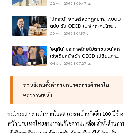
22 พ.ค. 2569 | 09:47 น.
‘ปกรณ์’ ยกเครื่องกฎหมาย 7,000
ฉบับ รับ OECD เป้าใหญ่คนไทย
คุณภาพชีวิตดี
29 พ.ค. 2569 | 01:37 น.
'อนุทิน' ประกาศไทยไม่ตกขบวนโลก
เร่งเดินหน้าเข้า OECD เปลี่ยนภาพ
ลักษณ์ประเทศ
04 มิ.ย. 2569 | 07:27 น.
ชวนสังคมตั้งคำถามอนาคตการศึกษาใน
ศตวรรษหน้า
ดร.ไกรยส กล่าวว่า หากในศตวรรษหน้าหรืออีก 100 ปีข้าง
หน้า ประเทศไทยสามารถแก้ไขความเหลื่อมล้ำทั้งด้านการ