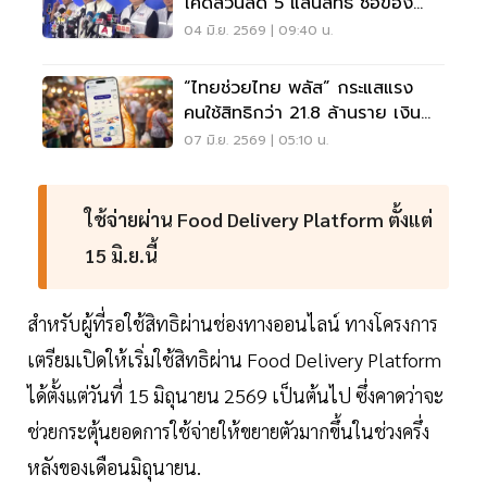
โค้ดส่วนลด 5 แสนสิทธิ์ ซื้อของ
ออนไลน์
04 มิ.ย. 2569 | 09:40 น.
“ไทยช่วยไทย พลัส” กระแสแรง
คนใช้สิทธิกว่า 21.8 ล้านราย เงิน
สะพัด 1.4 หมื่นล้าน
07 มิ.ย. 2569 | 05:10 น.
ใช้จ่ายผ่าน Food Delivery Platform ตั้งแต่
15 มิ.ย.นี้
สำหรับผู้ที่รอใช้สิทธิผ่านช่องทางออนไลน์ ทางโครงการ
เตรียมเปิดให้เริ่มใช้สิทธิผ่าน Food Delivery Platform
ได้ตั้งแต่วันที่ 15 มิถุนายน 2569 เป็นต้นไป ซึ่งคาดว่าจะ
ช่วยกระตุ้นยอดการใช้จ่ายให้ขยายตัวมากขึ้นในช่วงครึ่ง
หลังของเดือนมิถุนายน.