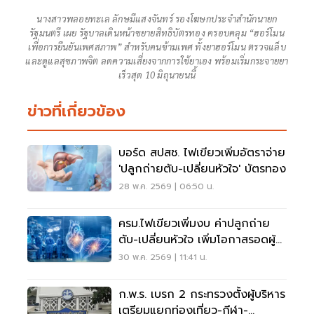
นางสาวพลอยทะเล ลักษมีแสงจันทร์ รองโฆษกประจำสำนักนายก
รัฐมนตรี เผย รัฐบาลเดินหน้าขยายสิทธิบัตรทอง ครอบคลุม “ฮอร์โมน
เพื่อการยืนยันเพศสภาพ” สำหรับคนข้ามเพศ ทั้งยาฮอร์โมน ตรวจแล็บ
และดูแลสุขภาพจิต ลดความเสี่ยงจากการใช้ยาเอง พร้อมเริ่มกระจายยา
เร็วสุด 10 มิถุนายนนี้
ข่าวที่เกี่ยวข้อง
บอร์ด สปสช. ไฟเขียวเพิ่มอัตราจ่าย
'ปลูกถ่ายตับ-เปลี่ยนหัวใจ' บัตรทอง
28 พ.ค. 2569 | 06:50 น.
ครม.ไฟเขียวเพิ่มงบ ค่าปลูกถ่าย
ตับ-เปลี่ยนหัวใจ เพิ่มโอกาสรอดผู้
ป่วยหนัก
30 พ.ค. 2569 | 11:41 น.
ก.พ.ร. เบรก 2 กระทรวงตั้งผู้บริหาร
เตรียมแยกท่องเที่ยว-กีฬา-