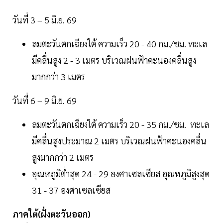
วันที่ 3 – 5 มิ.ย. 69
ลมตะวันตกเฉียงใต้ ความเร็ว 20 - 40 กม./ชม. ทะเล
มีคลื่นสูง 2 - 3 เมตร บริเวณฝนฟ้าคะนองคลื่นสูง
มากกว่า 3 เมตร
วันที่ 6 – 9 มิ.ย. 69
ลมตะวันตกเฉียงใต้ ความเร็ว 20 - 35 กม./ชม. ทะเล
มีคลื่นสูงประมาณ 2 เมตร บริเวณฝนฟ้าคะนองคลื่น
สูงมากกว่า 2 เมตร
อุณหภูมิต่ำสุด 24 - 29 องศาเซลเซียส อุณหภูมิสูงสุด
31 - 37 องศาเซลเซียส
ภาคใต้(ฝั่งตะวันออก)