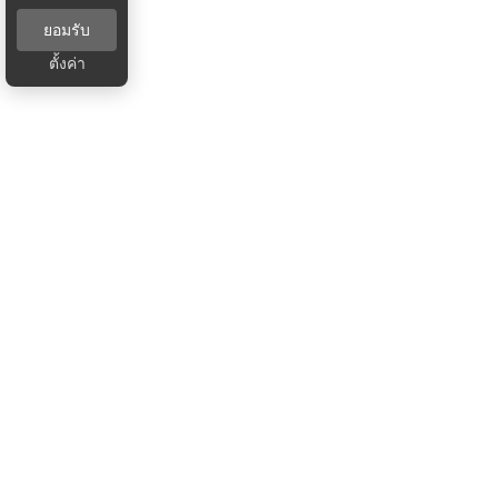
ยอมรับ
ตั้งค่า