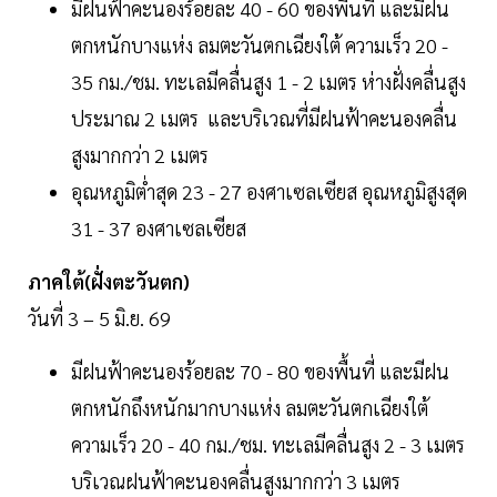
มีฝนฟ้าคะนองร้อยละ 40 - 60 ของพื้นที่ และมีฝน
ตกหนักบางแห่ง ลมตะวันตกเฉียงใต้ ความเร็ว 20 -
35 กม./ชม. ทะเลมีคลื่นสูง 1 - 2 เมตร ห่างฝั่งคลื่นสูง
ประมาณ 2 เมตร และบริเวณที่มีฝนฟ้าคะนองคลื่น
สูงมากกว่า 2 เมตร
อุณหภูมิต่ำสุด 23 - 27 องศาเซลเซียส อุณหภูมิสูงสุด
31 - 37 องศาเซลเซียส
ภาคใต้(ฝั่งตะวันตก)
วันที่ 3 – 5 มิ.ย. 69
มีฝนฟ้าคะนองร้อยละ 70 - 80 ของพื้นที่ และมีฝน
ตกหนักถึงหนักมากบางแห่ง ลมตะวันตกเฉียงใต้
ความเร็ว 20 - 40 กม./ชม. ทะเลมีคลื่นสูง 2 - 3 เมตร
บริเวณฝนฟ้าคะนองคลื่นสูงมากกว่า 3 เมตร