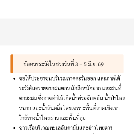
ข้อควรระวังในช่วงวันที่ 3 – 5 มิ.ย. 69
ขอให้ประชาชนบริเวณภาคตะวันออก และภาคใต้
ระวังอันตรายจากฝนตกหนักถึงหนักมาก และฝนที่
ตกสะสม ซึ่งอาจทำให้เกิดน้ำท่วมฉับพลัน น้ำป่าไหล
หลาก และน้ำล้นตลิ่ง โดยเฉพาะพื้นที่ลาดเชิงเขา
ใกล้ทางน้ำไหลผ่านและพื้นที่ลุ่ม
ชาวเรือบริเวณทะเลอันดามันและอ่าวไทยควร