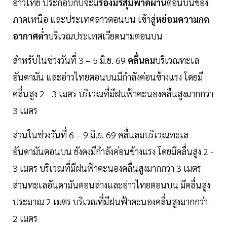
อ่าวไทย ประกอบกับจะมี
ร่องมรสุมพาดผ่าน
ตอนบนของ
ภาคเหนือ และประเทศลาวตอนบน เข้าสู่
หย่อมความกด
อากาศต่ำ
บริเวณประเทศเวียดนามตอนบน
สำหรับในช่วงวันที่ 3 – 5 มิ.ย. 69
คลื่นลม
บริเวณทะเล
อันดามัน และอ่าวไทยตอนบนมีกำลังค่อนข้างแรง โดยมี
คลื่นสูง 2 - 3 เมตร บริเวณที่มีฝนฟ้าคะนองคลื่นสูงมากกว่า
3 เมตร
ส่วนในช่วงวันที่ 6 – 9 มิ.ย. 69 คลื่นลมบริเวณทะเล
อันดามันตอนบน ยังคงมีกำลังค่อนข้างแรง โดยมีคลื่นสูง 2 -
3 เมตร บริเวณที่มีฝนฟ้าคะนองคลื่นสูงมากกว่า 3 เมตร
ส่วนทะเลอันดามันตอนล่างและอ่าวไทยตอนบน มีคลื่นสูง
ประมาณ 2 เมตร บริเวณที่มีฝนฟ้าคะนองคลื่นสูงมากกว่า
2 เมตร