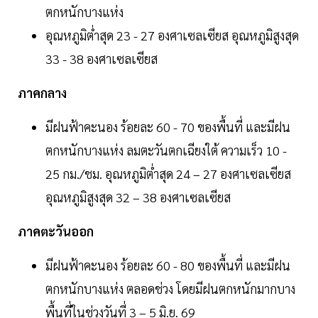
ตกหนักบางแห่ง
อุณหภูมิต่ำสุด 23 - 27 องศาเซลเซียส อุณหภูมิสูงสุด
33 - 38 องศาเซลเซียส
ภาคกลาง
มีฝนฟ้าคะนอง ร้อยละ 60 - 70 ของพื้นที่ และมีฝน
ตกหนักบางแห่ง ลมตะวันตกเฉียงใต้ ความเร็ว 10 -
25 กม./ชม. อุณหภูมิต่ำสุด 24 – 27 องศาเซลเซียส
อุณหภูมิสูงสุด 32 – 38 องศาเซลเซียส
ภาคตะวันออก
มีฝนฟ้าคะนอง ร้อยละ 60 - 80 ของพื้นที่ และมีฝน
ตกหนักบางแห่ง ตลอดช่วง โดยมีฝนตกหนักมากบาง
พื้นที่ในช่วงวันที่ 3 – 5 มิ.ย. 69