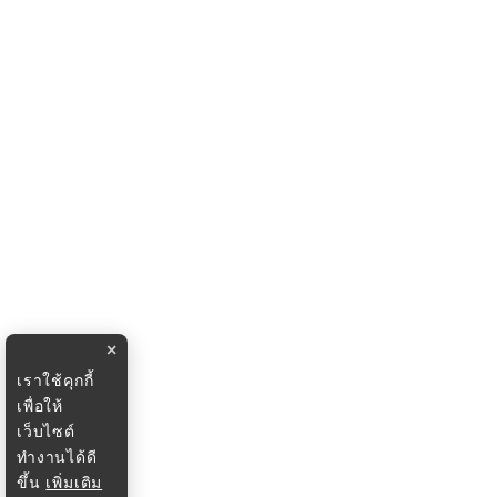
×
เราใช้คุกกี้
เพื่อให้
เว็บไซต์
ทำงานได้ดี
ขึ้น
เพิ่มเติม