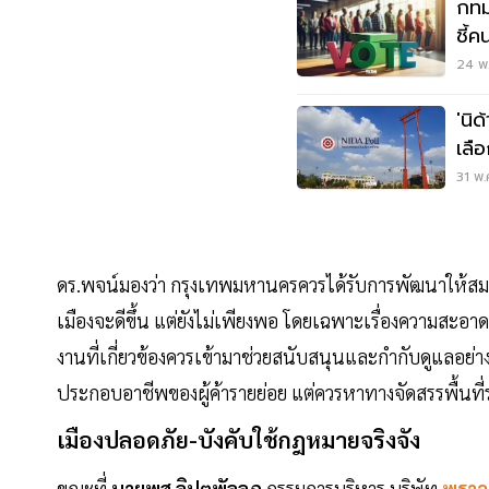
กทม
ชี้
24 พ.
'นิ
เลือ
พร
31 พ.
ดร.พจน์มองว่า กรุงเทพมหานครควรได้รับการพัฒนาให้สมกั
เมืองจะดีขึ้น แต่ยังไม่เพียงพอ โดยเฉพาะเรื่องความสะอา
งานที่เกี่ยวข้องควรเข้ามาช่วยสนับสนุนและกำกับดูแลอย
ประกอบอาชีพของผู้ค้ารายย่อย แต่ควรหาทางจัดสรรพื้นที่
เมืองปลอดภัย-บังคับใช้กฎหมายจริงจัง
ขณะที่
นายพสุ ลิปตพัลลภ
กรรมการบริหาร บริษัท
พราว 