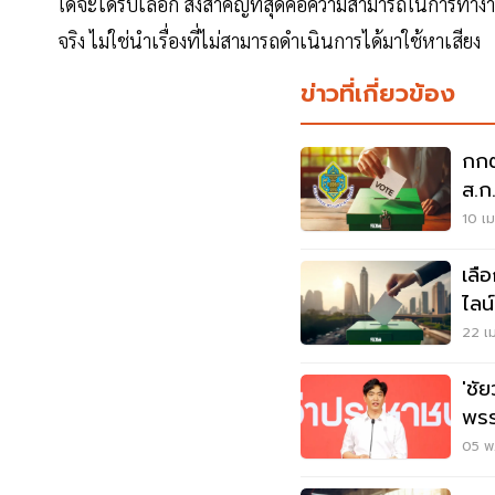
ใดจะได้รับเลือก สิ่งสำคัญที่สุดคือความสามารถในการทำงา
จริง ไม่ใช่นำเรื่องที่ไม่สามารถดำเนินการได้มาใช้หาเสียง
ข่าวที่เกี่ยวข้อง
กกต
ส.ก
69
10 เม
เลื
ไลน
มิ.ย
22 เม
'ชั
พรร
'กร
05 พ.