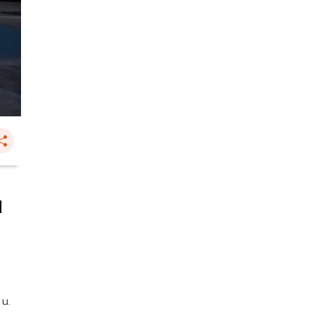
น
 น.