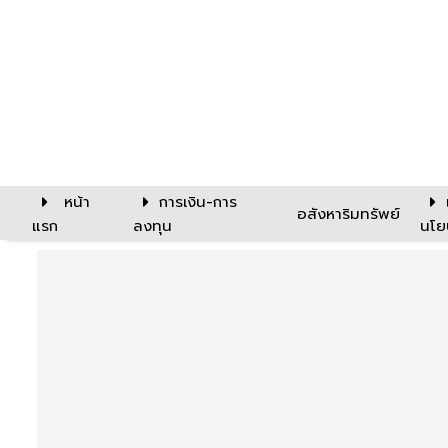
หน้า
การเงิน-การ
อสังหาริมทรัพย์
แรก
ลงทุน
นโย