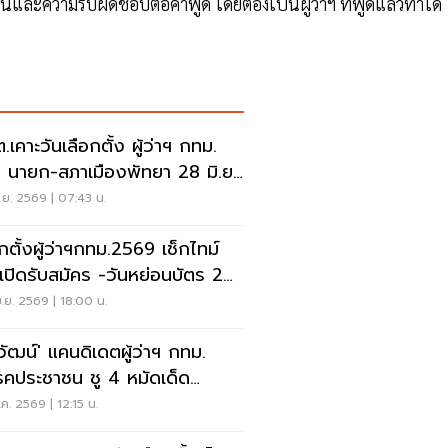
นและความรับผิดชอบต่อคำพูด โดยต้องเป็นผู้ว่าฯ ที่พูดแล้วทำได้
.เคาะวันเลือกตั้ง ผู้ว่าฯ กทม.
. นายก-สภาเมืองพัทยา 28 มิ.ย.
.ย. 2569 | 07:43 น.
อกตั้งผู้ว่าฯกทม.2569 เช็กไทม์
์เปิดรับสมัคร -วันหย่อนบัตร 28
.69
.ย. 2569 | 18:00 น.
ยวัฒน์' แคนดิเดตผู้ว่าฯ กทม.
คประชาชน ชู 4 หมัดเด็ด
ุงเทพง่าย ๆ'
ค. 2569 | 12:15 น.