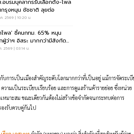
.อบรมบุคลากรรับเลือกตั้ง-โพล
คนกรุงหนุน ชัชชาติ ลุยต่อ
ค. 2569 | 10:20 น.
ด้าโพล' ชี้คนกทม. 65% หนุน
กผู้ว่าฯ อิสระ มากกว่ามีสังกัด
รค
ค. 2569 | 03:14 น.
บการเป็นเมืองสำคัญระดับโลกมากกว่าที่เป็นอยู่ แม้การจัดระเบี
ด ความเป็นระเบียบเรียบร้อย และการดูแลร้านค้ารายย่อย ซึ่งหน่วย
่างเหมาะสม ขณะเดียวกันต้องไม่สร้างข้อจำกัดจนกระทบต่อการ
รองรับควบคู่กันไป
เรียล เอสเตท
จำกัด (มหาชน) มองว่า สิ่งสำคัญที่สุดสำหรับผู้ว่าฯ