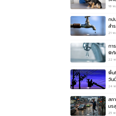
พ.ค
18 พ.
กปน.
สำร
ทุ่
21 พ.
การ
พิกั
พ.ค.
22 พ.
พี้
วัน
พิกัด
24 พ
สภา
มรส
ตกห
25 พ.