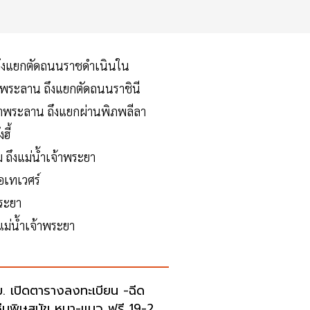
ง ถึงแยกตัดถนนราชดำเนินใน
้าพระลาน ถึงแยกตัดถนนราชินี
น้าพระลาน ถึงแยกผ่านพิภพลีลา
ฮี้
หม ถึงแม่น้ำเจ้าพระยา
ือเทเวศร์
พระยา
ึงแม่น้ำเจ้าพระยา
. เปิดตารางลงทะเบียน -ฉีด
ซีนพิษสุนัข หมา-แมว ฟรี 19-24