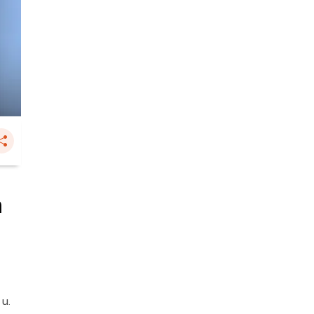
ำ
 น.