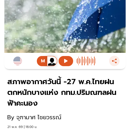
สภาพอากาศวันนี้ -27 พ.ค.ไทยฝน
ตกหนักบางแห่ง กทม.ปริมณฑลฝน
ฟ้าคะนอง
By
จุฑามาศ ไชยวรรณ์
21 พ.ค. 69 | 18:00 น.