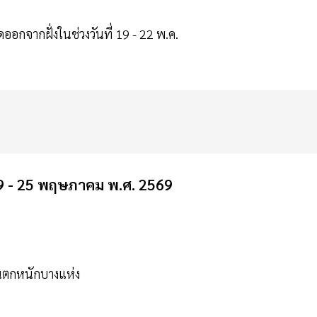
กจากฝั่งในช่วงวันที่ 19 - 22 พ.ค.
9 - 25 พฤษภาคม พ.ศ. 2569
ฝนตกหนักบางแห่ง