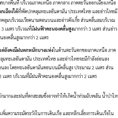
าก
บางพื้นที่ บริเวณภาคเหนือ ภาคกลาง ภาคตะวันออกเฉียงเหนือ
กเฉียงใต้
ที่พัดปกคลุมทะเลอันดามัน ประเทศไทย และอ่าวไทยมี
คลุมบริเวณเวียดนามตอนบนและอ่าวตังเกี๋ย ส่วนคลื่นลมบริเวณ
3 เมตร บริเวณที่มี
ฝนฟ้าคะนองคลื่นสูง
มากกว่า 3 เมตร ส่วนอ่าว
องคลื่นสูงมากกว่า 2 เมตร
ต่ยังคงมีฝนตกหนักบางแห่ง
ในด้านตะวันตกของภาคเหนือ ภาค
ปกคลุมทะเลอันดามัน ประเทศไทย และอ่าวไทยจะมีกำลังอ่อนลง
่อนลง โดยทะเลอันดามันตอนบนมีคลื่นสูง ประมาณ 2 เมตร ส่วน
 เมตร บริเวณที่มีฝนฟ้าคะนองคลื่นสูงมากกว่า 2 เมตร
มากและฝนที่ตกสะสมซึ่งอาจทำให้เกิดน้ำท่วมฉับพลัน น้ำป่าไ
ิ่มความระมัดระวังในการเดินเรือ และหลีกเลี่ยงการเดินเรือใน