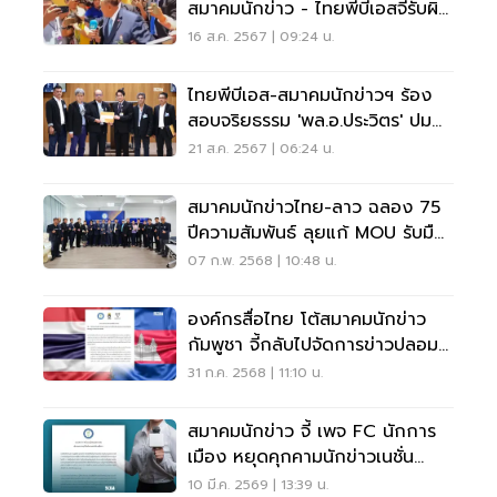
สมาคมนักข่าว - ไทยพีบีเอสจี้รับผิด
ชอบ
16 ส.ค. 2567 | 09:24 น.
ไทยพีบีเอส-สมาคมนักข่าวฯ ร้อง
สอบจริยธรรม 'พล.อ.ประวิตร' ปม
คุกคามสื่อ
21 ส.ค. 2567 | 06:24 น.
สมาคมนักข่าวไทย-ลาว ฉลอง 75
ปีความสัมพันธ์ ลุยแก้ MOU รับมือ
AI-ภัยออนไลน์
07 ก.พ. 2568 | 10:48 น.
องค์กรสื่อไทย โต้สมาคมนักข่าว
กัมพูชา จี้กลับไปจัดการข่าวปลอม
ประเทศตัวเอง
31 ก.ค. 2568 | 11:10 น.
สมาคมนักข่าว จี้ เพจ FC นักการ
เมือง หยุดคุกคามนักข่าวเนชั่น
โพสต์หมิ่นประมาท-ละเมิด PDPA
10 มี.ค. 2569 | 13:39 น.