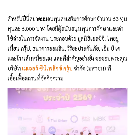
สำหรับปีนี้สมาคมมอบทุนส่งเสริมการศึกษาจำนวน 63 ทุน
ทุนละ 6,000 บาท โดยมีผู้สนับสนุนทุนการศึกษาและค่า
ใช้จ่ายในการจัดงาน ประกอบด้วย มูลนิธิเอสซีจี, ไทยยู
เนี่ยน กรุ๊ป, ธนาคารออมสิน, วิริยะประกันภัย, เอ็ม บี เค
และโรงเส้นหมี่ชอเฮง และที่สำคัญอย่างยิ่ง ขอขอบพระคุณ
บริษัท
เมเจอร์ ซีนีเพล็กซ์ กรุ้ป
จำกัด (มหาชน) ที่
เอื้อเฟื้อสถานที่จัดกิจกรรม