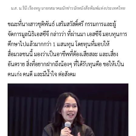
น.ส. น.รินี เรืองหนู นายกสมาคมนักข่าวนักหนังสือพิมพ์แห่งประเทศไทย
ขณะที่นางสาวชุติพันธ์ เสริมสวัสดิ์ศรี กรรมการและผู้
จัดการมูลนิธิเอสซีจี กล่าวว่า ที่ผ่านมา เอสซีจี มอบทุนการ
ศึกษาไปแล้วมากกว่า 1 แสนทุน โดยทุนที่มอบให้
สื่อมวลชนนี้ มองว่าเป็นอาชีพที่ต้องเสียสละ และเสี่ยง
อันตราย สิ่งที่อยากฝากถึงน้องๆ ที่ได้รับทุนคือ ขอให้เป็น
คนเก่ง คนดี และมีน้ำใจ ต่อสังคม