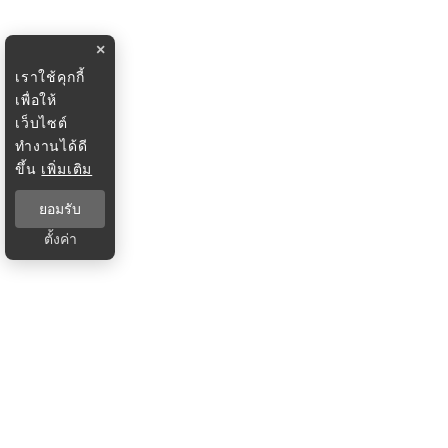
×
เราใช้คุกกี้
เพื่อให้
เว็บไซต์
ทำงานได้ดี
ขึ้น
เพิ่มเติม
ยอมรับ
ตั้งค่า