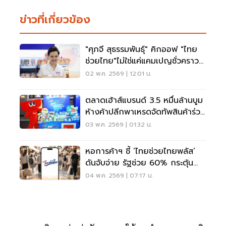
ข่าวที่เกี่ยวข้อง
"ศุภจี สุธรรมพันธ์ุ" คิกออฟ "ไทย
ช่วยไทย"ไม่ใช่แค่แคมเปญชั่วคราว
เผยยุทธศาสตร์ "ต่อจิ๊กซอว์" ฟื้น
02 พ.ค. 2569 | 12:01 น.
เศรษฐกิจฐานราก
ตลาดเฮ้าส์แบรนด์ 3.5 หมื่นล้านบูม
ห้างค้าปลีกพาเหรดจัดทัพสินค้าร่วม
'ไทยช่วยไทย'
03 พ.ค. 2569 | 01:32 น.
หอการค้าฯ ชี้ ‘ไทยช่วยไทยพลัส’
ดันจับจ่าย รัฐช่วย 60% กระตุ้น
เศรษฐกิจฐานราก
04 พ.ค. 2569 | 07:17 น.