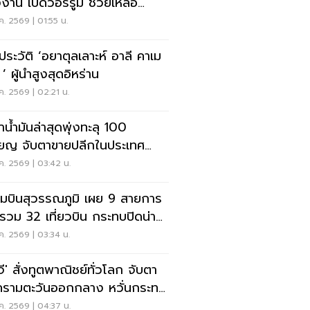
งาน เปิดวอร์รูม ช่วยเหลือ
งานไทย 24 ชม.
.ค. 2569 | 01:55 น.
ดประวัติ ‘อยาตุลเลาะห์ อาลี คาเม
 ’ ผู้นำสูงสุดอิหร่าน
.ค. 2569 | 02:21 น.
าน้ำมันล่าสุดพุ่งทะลุ 100
ียญ จับตาขายปลีกในประเทศ
งเกิดสงครามตะวันออกกลาง
.ค. 2569 | 03:42 น.
มบินสุวรรณภูมิ เผย 9 สายการ
 รวม 32 เที่ยวบิน กระทบปิดน่าน
 เร่งช่วยผู้โดยสาร
.ค. 2569 | 03:34 น.
จี' สั่งทูตพาณิชย์ทั่วโลก จับตา
รามตะวันออกกลาง หวั่นกระทบ
ออก
.ค. 2569 | 04:37 น.