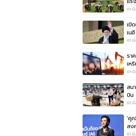
แรง
แรง
01 มี
เปิ
เนอี
01 มี
ราค
เหร
หลั
01 มี
สนา
บิน
ฟ้า
01 มี
'ศุภ
สงค
ส่ง
01 มี