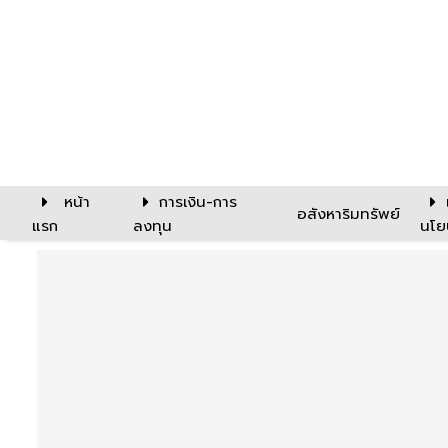
หน้า
การเงิน-การ
อสังหาริมทรัพย์
แรก
ลงทุน
นโย