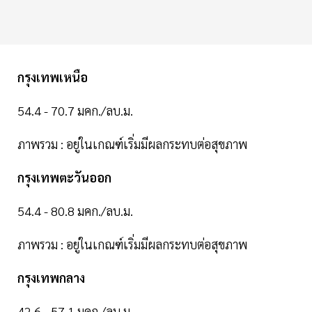
กรุงเทพเหนือ
54.4 - 70.7 มคก./ลบ.ม.
ภาพรวม : อยู่ในเกณฑ์เริ่มมีผลกระทบต่อสุขภาพ
กรุงเทพตะวันออก
54.4 - 80.8 มคก./ลบ.ม.
ภาพรวม : อยู่ในเกณฑ์เริ่มมีผลกระทบต่อสุขภาพ
กรุงเทพกลาง
42.6 - 57.1 มคก./ลบ.ม.