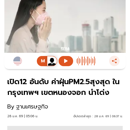
เปิด12 อันดับ ค่าฝุ่นPM2.5สุงสุด ใน
กรุงเทพฯ เขตหนองจอก นำโด่ง
By
ฐานเศรษฐกิจ
28 ม.ค. 69 | 05:06 น.
อัปเดตล่าสุด :
28 ม.ค. 69 | 06:37 น.