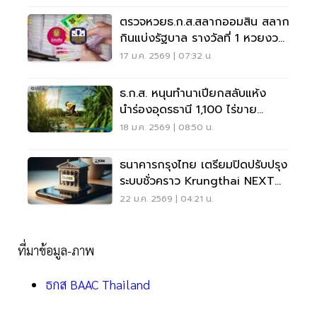
ตรวจหวยธ.ก.ส.สลากออมสิน สลาก
กินแบ่งรัฐบาล รางวัลที่ 1 หวยงวด
นี้ 17 ม.ค.69
17 ม.ค. 2569 | 07:32 น.
ธ.ก.ส. หนุนทำนาเปียกสลับแห้ง
นำร่องอุดรธานี 1,100 ไร่ขาย
คาร์บอนสร้างรายได้
18 ม.ค. 2569 | 08:50 น.
ธนาคารกรุงไทย เตรียมปิดปรับปรุง
ระบบชั่วคราว Krungthai NEXT
-เป๋าตัง
22 ม.ค. 2569 | 04:21 น.
ที่มาข้อมูล-ภาพ
ธกส BAAC Thailand