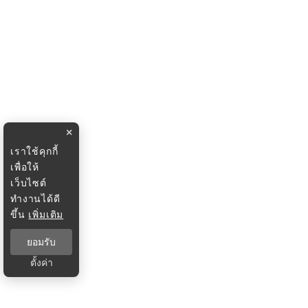
×
เราใช้คุกกี้
เพื่อให้
เว็บไซต์
ทำงานได้ดี
ขึ้น
เพิ่มเติม
ยอมรับ
ตั้งค่า