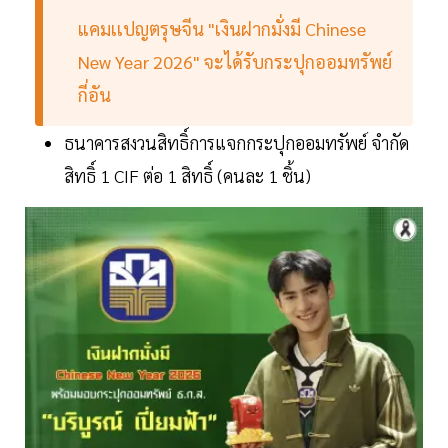
แคมเเปญตรุษจีน "เงินฝากมั่งมี Chinese
New Year 2026" จะได้รับกระปุกออมทรัพย์
กี่อัน
ธนาคารสงวนสิทธิ์การแจกกระปุกออมทรัพย์ จำกัด
สิทธิ์ 1 CIF ต่อ 1 สิทธิ์ (คนละ 1 ชิ้น)