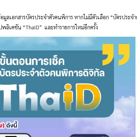
้อมูลเอกสารบัตรประจำตัวคนพิการ หากไม่มีตัวเลือก “บัตรประจำต
อปพลิเคชัน “ThaID” และทำรายการใหม่อีกครั้ง