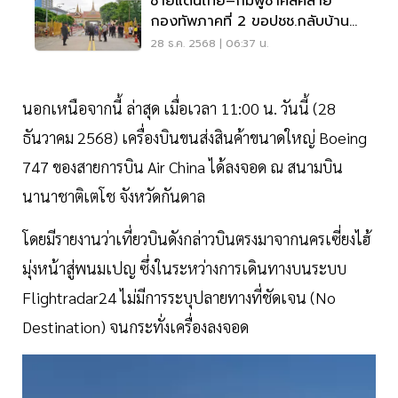
ชายแดนไทย–กัมพูชาคลี่คลาย
กองทัพภาคที่ 2 ขอปชช.กลับบ้าน
ตามแผน
28 ธ.ค. 2568 | 06:37 น.
นอกเหนือจากนี้ ล่าสุด เมื่อเวลา 11:00 น. วันนี้ (28
ธันวาคม 2568) เครื่องบินขนส่งสินค้าขนาดใหญ่ Boeing
747 ของสายการบิน Air China ได้ลงจอด ณ สนามบิน
นานาชาติเตโช จังหวัดกันดาล
โดยมีรายงานว่าเที่ยวบินดังกล่าวบินตรงมาจากนครเซี่ยงไฮ้
มุ่งหน้าสู่พนมเปญ ซึ่งในระหว่างการเดินทางบนระบบ
Flightradar24 ไม่มีการระบุปลายทางที่ชัดเจน (No
Destination) จนกระทั่งเครื่องลงจอด