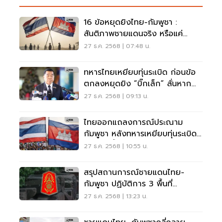
16 ข้อหยุดยิงไทย-กัมพูชา :
สันติภาพชายแดนจริง หรือแค่
ชั่วคราว?
27 ธ.ค. 2568 | 07:48 น.
ทหารไทยเหยียบทุ่นระเบิด ก่อนข้อ
ตกลงหยุดยิง “บิ๊กเล็ก” ลั่นหาก
เสียงปืนกัมพูชาดัง ตอบโต้ทันที
27 ธ.ค. 2568 | 09:13 น.
ไทยออกแถลงการณ์ประณาม
กัมพูชา หลังทหารเหยียบทุ่นระเบิด
อีกราย ย้ำให้ยึดมั่นตามข้อตกลง
27 ธ.ค. 2568 | 10:55 น.
สรุปสถานการณ์ชายแดนไทย-
กัมพูชา ปฏิบัติการ 3 พื้นที่
จ.สระแก้ว
27 ธ.ค. 2568 | 13:23 น.