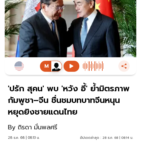
'ปรัก สุคน' พบ 'หวัง อี้' ย้ำมิตรภาพ
กัมพูชา–จีน ชื่นชมบทบาทจีนหนุน
หยุดยิงชายแดนไทย
By
ถิรดา มั่นพลศรี
28 ธ.ค. 68 | 08:13 น.
อัปเดตล่าสุด :
28 ธ.ค. 68 | 08:14 น.