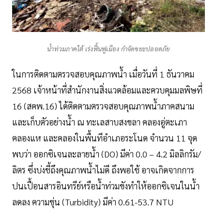
น้ำท่วมภาคใต้ เร่งฟื้นฟูเมือง กำจัดขยะปลอดภัย
ในการติดตามตรวจสอบคุณภาพน้ำ เมื่อวันที่ 1 ธันวาคม
2568 เจ้าหน้าที่สำนักงานสิ่งแวดล้อมและควบคุมมลพิษที่
16 (สคพ.16) ได้ติดตามตรวจสอบคุณภาพน้ำภาคสนาม
และเก็บตัวอย่างน้ำ ณ ทะเลสาบสงขลา คลองอู่ตะเภา
คลองแห และคลองในพื้นทีอำเภอระโนด จำนวน 11 จุด
พบว่า ออกซิเจนละลายน้ำ (DO) มีค่า 0.0 – 4.2 มิลลิกรัม/
ลิตร ซึ่งบ่งชี้ถึงคุณภาพน้ำไม่ดี ถึงพอใช้ อาจเกิดจากการ
ปนเปื้อนสารอินทรีย์หรือน้ำท่วมขังทำให้ออกซิเจนในน้ำ
ลดลง ความขุ่น (Turbidity) มีค่า 0.61-53.7 NTU