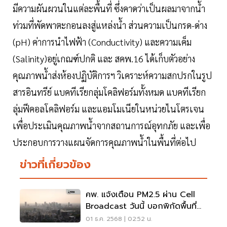
มีความผันผวนในแต่ละพื้นที่ ซึ่งคาดว่าเป็นผลมาจากน้ำ
ท่วมที่พัดพาตะกอนลงสู่แหล่งน้ำ ส่วนความเป็นกรด-ด่าง
(pH) ค่าการนำไฟฟ้า (Conductivity) และความเค็ม
(Salinity)อยู่เกณฑ์ปกติ และ สคพ.16 ได้เก็บตัวอย่าง
คุณภาพน้ำส่งห้องปฏิบัติการฯ วิเคราะห์ความสกปรกในรูป
สารอินทรีย์ แบคทีเรียกลุ่มโคลิฟอร์มทั้งหมด แบคทีเรียก
ลุ่มฟีคอลโคลิฟอร์ม และแอมโมเนียในหน่วยไนโตรเจน
เพื่อประเมินคุณภาพน้ำจากสถานการณ์อุทกภัย และเพื่อ
ประกอบการวางแผนจัดการคุณภาพน้ำในพื้นที่ต่อไป
ข่าวที่เกี่ยวข้อง
คพ. แจ้งเตือน PM2.5 ผ่าน Cell
Broadcast วันนี้ บอกพิกัดพื้นที่
เสี่ยงฝุ่น
01 ธ.ค. 2568 | 02:52 น.