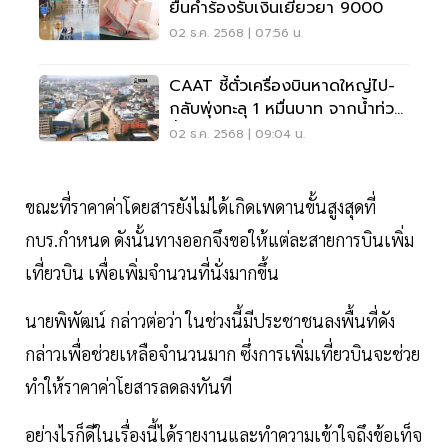
ยื่นคำร้องรับเงินเยียวยา 9000
02 ธ.ค. 2568 | 07:56 น.
CAAT ชี้ตั๋วเครื่องบินหาดใหญ่ไป-
กลับพุ่งทะลุ 1 หมื่นบาท จากน้ำท่วม
ย้ำคุมราคาไม่ให้เกินเพดาน
02 ธ.ค. 2568 | 09:04 น.
ขณะที่ราคาค่าโดยสารยังไม่ได้เกิดเพดานขั้นสูงสุดที่
กบร.กำหนด ดังนั้นทางออกจึงขอให้แต่ละสายการบินเพิ่ม
เที่ยวบิน เพื่อเพิ่มจำนวนที่นั่งมากขึ้น
นายพิพัฒน์ กล่าวต่อว่า ในช่วงนี้มีประชาชนลงพื้นที่ดัง
กล่าวเพื่อช่วยเหลือจำนวนมาก ซึ่งการเพิ่มเที่ยวบินจะช่วย
ทำให้ราคาค่าโยสารลดลงทันที
อย่างไรก็ดีในเรื่องนี้ได้รายงานและทำความเข้าใจถึงข้อเท็จ