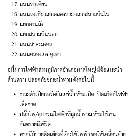
ถนนท่าเคียน
ถนนเอเชีย แยกคลองหวะ-แยกสนามบินใน
แยกควนลัง
แยกสนามบินนอก
ถนนสาครมงคล
ถนนคลองแห-คูเต่า
อนึ่ง การไฟฟ้าส่วนภูมิภาคอำเภอหาดใหญ่ มีข้อแนะนำ
ด้านความปลอดภัยขณะน้ำท่วม ดังต่อไปนี้
ขณะตัวเปียกหรือยืนแช่น้ำ ห้ามเปิด–ปิดสวิตช์ไฟฟ้า
เด็ดขาด
ปลั๊กไฟ/อุปกรณ์ไฟฟ้าที่ถูกน้ำท่วม ห้ามใช้งาน
อันตรายถึงชีวิต
หากมีผู้ป่วยติดเตียงที่ต้องใช้ไฟฟ้า ขอให้เคลื่อนย้าย