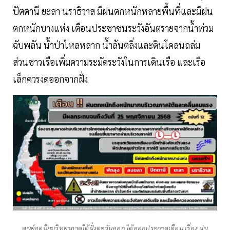
ปัตตานี ยะลา นราธิวาส มีฝนตกหนักหลายพื้นที่และมีฝน
ตกหนักบางแห่ง เตือนประชาชนระวังอันตรายจากน้ำท่วม
ฉับพลัน น้ำป่าไหลหลาก น้ำล้นตลิ่งและดินโคลนถล่ม
ส่วนชาวเรือเพิ่มความระมัดระวังในการเดินเรือ และเรือ
เล็กควรงดออกจากฝั่ง
ศูนย์อุตุนิยมวิทยาภาคใต้ฝั่งตะวันออก ได้ออกประกาศเตือน เรื่อง ฝน