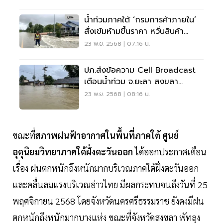
น้ำท่วมภาคใต้ ‘กรมการค้าภายใน’
สั่งเข้มห้ามขึ้นราคา หวั่นสินค้า
ขาดแคลน
23 พ.ย. 2568 | 07:16 น.
ปภ.ส่งข้อความ Cell Broadcast
เตือนน้ำท่วม จ.ยะลา สงขลา
ปัตตานี
23 พ.ย. 2568 | 08:16 น.
ขณะที่
สภาพฝนฟ้าอากาศในพื้นที่ภาคใต้ ศูนย์
อุตุนิยมวิทยาภาคใต้ฝั่งตะวันออก
ได้ออกประกาศเตือน
เรื่อง ฝนตกหนักถึงหนักมากบริเวณภาคใต้ฝั่งตะวันออก
และคลื่นลมแรงบริเวณอ่าวไทย มีผลกระทบจนถึงวันที่ 25
พฤศจิกายน 2568 โดยจังหวัดนครศรีธรรมราช ยังคงมีฝน
ตกหนักถึงหนักมากบางแห่ง ขณะที่จังหวัดสงขลา พัทลุง