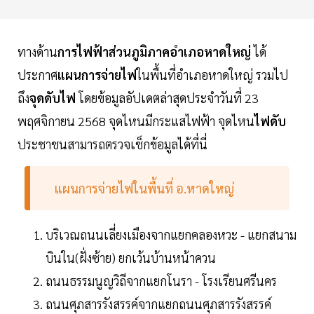
ทางด้าน
การไฟฟ้าส่วนภูมิภาคอำเภอหาดใหญ่
ได้
ประกาศ
แผนการจ่ายไฟ
ในพื้นที่อำเภอหาดใหญ่ รวมไป
ถึง
จุดดับไฟ
โดยข้อมูลอัปเดตล่าสุดประจำวันที่ 23
พฤศจิกายน 2568 จุดไหนมีกระแสไฟฟ้า จุดไหน
ไฟดับ
ประชาชนสามารถตรวจเช็กข้อมูลได้ที่นี่
แผนการจ่ายไฟในพื้นที่ อ.หาดใหญ่
บริเวณถนนเลี่ยงเมืองจากแยกคลองหวะ - แยกสนาม
บินใน(ฝั่งซ้าย) ยกเว้นบ้านหน้าควน
ถนนธรรมนูญวิถีจากแยกโนรา - โรงเรียนศรีนคร
ถนนศุภสารรังสรรค์จากแยกถนนศุภสารรังสรรค์