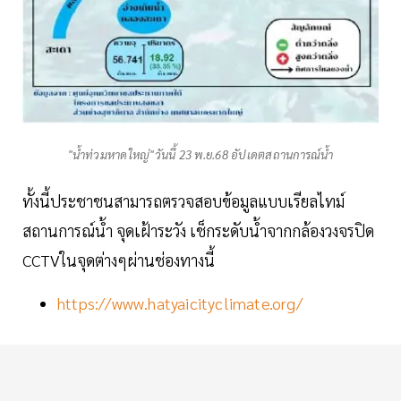
"น้ำท่วมหาดใหญ่"วันนี้ 23 พ.ย.68 อัปเดตสถานการณ์น้ำ
ทั้งนี้ประชาชนสามารถตรวจสอบข้อมูลแบบเรียลไทม์
สถานการณ์น้ำ จุดเฝ้าระวัง เช็กระดับน้ำจากกล้องวงจรปิด
CCTVในจุดต่างๆผ่านช่องทางนี้
https://www.hatyaicityclimate.org/