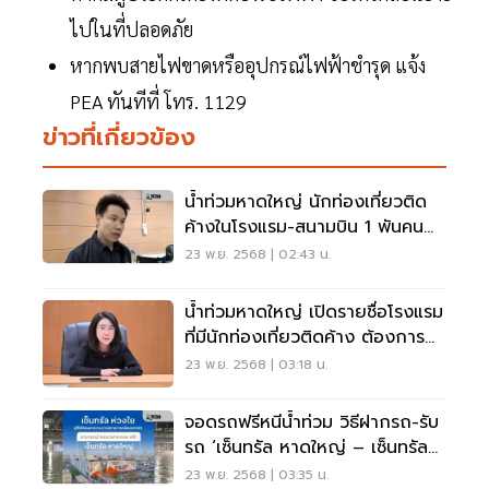
ไปในที่ปลอดภัย
หากพบสายไฟขาดหรืออุปกรณ์ไฟฟ้าชำรุด แจ้ง
PEA ทันทีที่ โทร. 1129
ข่าวที่เกี่ยวข้อง
น้ำท่วมหาดใหญ่ นักท่องเที่ยวติด
ค้างในโรงแรม-สนามบิน 1 พันคน
รมว.ท่องเที่ยวเร่งช่วย
23 พ.ย. 2568 | 02:43 น.
น้ำท่วมหาดใหญ่ เปิดรายชื่อโรงแรม
ที่มีนักท่องเที่ยวติดค้าง ต้องการ
ความช่วยเหลือ
23 พ.ย. 2568 | 03:18 น.
จอดรถฟรีหนีน้ำท่วม วิธีฝากรถ-รับ
รถ ‘เซ็นทรัล หาดใหญ่ – เซ็นทรัล
นครศรี’
23 พ.ย. 2568 | 03:35 น.