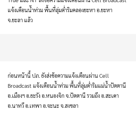
แจ้งเตือนน้ำท่วม พื้นที่ลุ่มต่ำริมคลองยะหา อ.ยะหา
จ.ยะลา แล้ว
ก่อนหน้านี้ ปภ. ยังส่งข้อความแจ้งเตือนผ่าน Cell
Broadcast แจ้งเตือนน้ำท่วม พื้นที่ลุ่มต่ำริมแม่น้ำปัตตานี
อ.เมืองฯ อ.ยะรัง อ.หนองจิก จ.ปัตตานี รวมถึง อ.สะเดา
อ.นาทวี อ.เทพา อ.จะนะ จ.สงขลา