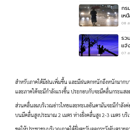
กรม
เหน
เมต
08 ส.
รวม
แจ้
สมุ
07 ส.
สำหรับภาคใต้มีฝนเพิ่มขึ้น และมีฝนตกหนักถึงหนักมากบาง
และภาคใต้จะมีกำลังแรงขึ้น ประกอบกับจะมีคลื่นกระแสล
ส่วนคลื่นลมบริเวณอ่าวไทยและทะเลอันดามันจะมีกำลังค่อ
บนมีคลื่นสูงประมาณ 2 เมตร ห่างฝั่งคลื่นสูง 2-3 เมตร บร
ขอให้ประชาชนบริเวณภาคใต้ฝั่งตะวันออกระวังอันตรายจ