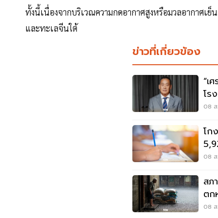
ทั้งนี้เนื่องจากบริเวณความกดอากาศสูงหรือมวลอากา
และทะเลจีนใต้
ข่าวที่เกี่ยวข้อง
“เศ
โรง
ต้อ
08 ส.
โกง
5,9
ปปง
08 ส.
สภา
ตกห
ท่ว
08 ส.