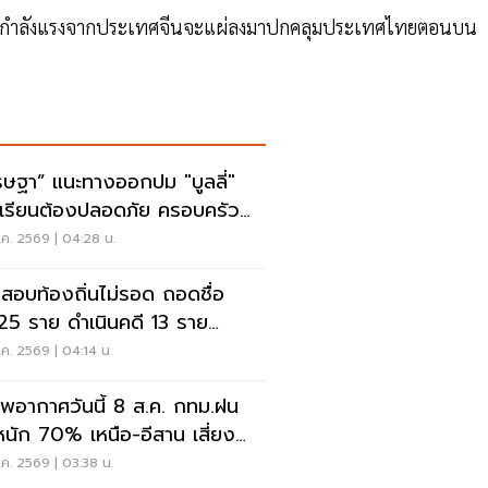
ศเย็นกำลังแรงจากประเทศจีนจะแผ่ลงมาปกคลุมประเทศไทยตอนบน
รษฐา” แนะทางออกปม "บูลลี่"
เรียนต้องปลอดภัย ครอบครัว
งรับฟัง
ค. 2569 | 04:28 น.
สอบท้องถิ่นไม่รอด ถอดชื่อ
25 ราย ดำเนินคดี 13 ราย
.ไล่เส้นการเงิน
ค. 2569 | 04:14 น.
พอากาศวันนี้ 8 ส.ค. กทม.ฝน
นัก 70% เหนือ-อีสาน เสี่ยงน้ำ
มฉับพลัน
ค. 2569 | 03:38 น.