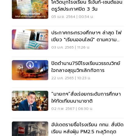
โควิดบุกโรงเรียน รีเจ้นท์-เซนต์แอน
ดรูว์สประกาศปิด 3 วัน
05 เม.ย. 2564 | 00:54 น.
ประกาศกระทรวงศึกษาฯ ล่าสุด ไฟ
เขียว "เรียนออนไลน์" ตามความ
เสี่ยงหลังปีใหม่
03 ม.ค. 2565 | 11:26 น.
ปิดตำนาน75ปีโรงเรียนวรรณวิทย์
ใจกลางสุขุมวิทเลิกกิจการ
22 ม.ค. 2565 | 10:23 น.
“นายกฯ”สั่งเร่งยกระดับการศึกษา
ให้ทัดเทียมนานาชาติ
02 ก.พ. 2567 | 06:30 น.
อัปเดตรายชื่อโรงเรียน กทม. สั่งปิด
เรียน หลังฝุ่น PM2.5 ทะลุวิกฤต