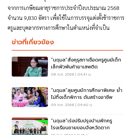
จากการเกษียณอายุราชการประจำปีงบประมาณ 2568
จำนวน 9,830 อัตรา เพื่อใช้ในการบรรจุแต่งตั้งข้าราชการ
ครูและบุคลากรทางการศึกษาในตำแหน่งที่จำเป็น
ข่าวที่เกี่ยวข้อง
“นฤมล”สั่งคุรุสภาเชือดครูศูนย์เด็ก
เล็กพัวพันค้ายาเสพติด
08 ต.ค. 2568 | 04:41 น.
“นฤมล”ลุยศูนย์การศึกษาพิเศษ ย้ำ
ไม่ทิ้งเด็กพิการ ดันสร้างอาชีพ
09 ต.ค. 2568 | 09:40 น.
“นฤมล”เร่งปรับปรุงบ้านพักครู
โรงเรียนชายขอบจังหวัดตาก