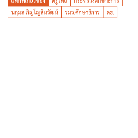
แท็กที่เกี่ยวข้อง
ครูไทย
กระทรวงศึกษาธิการ
นฤมล ภิญโญสินวัฒน์
รมว.ศึกษาธิการ
ศธ.