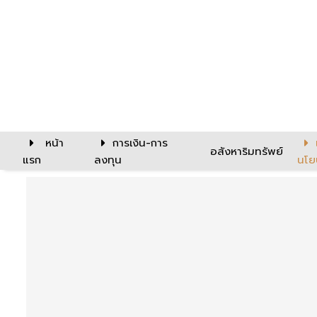
หน้า
การเงิน-การ
อสังหาริมทรัพย์
แรก
ลงทุน
นโย