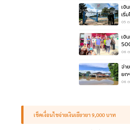
เงิ
เริ
ก่อ
05 ต.
เงิ
500
กบั
06 ต.
จ่า
ยกฯ
ประ
06 ต.
เช็คเงื่อนไขจ่ายเงินเยียวยา 9,000 บาท