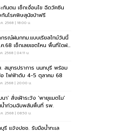
ระกันตน เช็กเงื่อนไข ฉีดวัคซีน
งกันโรคพิษสุนัขบ้าฟรี
ค. 2568 | 18:00 น.
กรณ์ฝนกทม.แบบเรียลไทม์วันนี้
.ค.68 เช็กเลยเขตไหน พื้นที่ใดฝน
ค. 2568 | 04:11 น.
. สมุทรปราการ นนทบุรี พร้อม
มือ ไฟฟ้าดับ 4-5 ตุลาคม 68
.ค. 2568 | 20:00 น.
ฒนา' สั่งเฝ้าระวัง 'พายุแมตโม'
นน้ำท่วมฉับพลันพื้นที่ รพ.
ค. 2568 | 08:50 น.
บุรี แจ้งปชช. รับมือน้ำทะเล