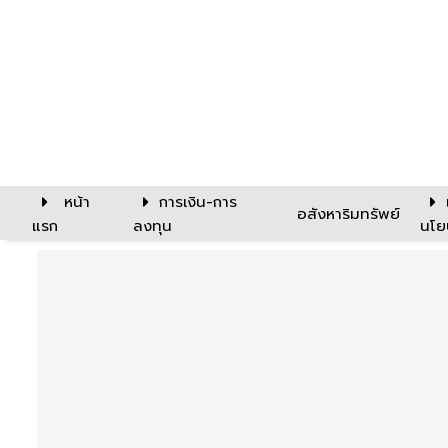
หน้า
การเงิน-การ
อสังหาริมทรัพย์
แรก
ลงทุน
นโย