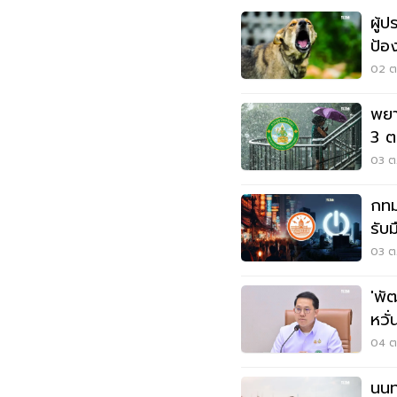
ผู้ป
ป้อ
02 ต.
พยา
3 ต
ตก
03 ต.
กทม
รับ
03 ต
'พั
หวั่
04 ต.
นนท