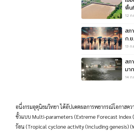
เขื
พื้น
12 ก.
สภา
ก.ย
60-
13 ก.
สภาพอา
มาก
14 ก.
อนึ่งกรมอุตุนิยมวิทยา ได้อัปเดตผลการพยากรณ์โอกาสค
ขั้วแบบ Multi-parameters (Extreme Forecast Index 
ร้อน (Tropical cyclone activity (Including genesis