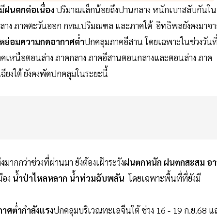
มี
ฝนตกต่อเนื่อง
ปริมาณเล็กน้อยถึงปานกลาง หนักเบาสลับกันใน
ลาง ภาคตะวันออก กทม.ปริมณฑล และภาคใต้ อิทธิพลยังคงมาจา
หย่อมความกดอากาศต่ำ
ปกคลุมภาคอีสาน โดยเฉพาะในช่วงวันที
าคเหนือตอนล่าง ภาคกลาง ภาคอีสานตอนกลางและตอนล่าง ภาค
ยงใต้ ยังคงพัดปกคลุมในระยะนี้
่ง
มากกว่าช่วงที่ผ่านมา ยังต้องเฝ้าระวัง
ฝนตกหนัก ฝนตกสะสม อา
มือง
น้ำป่าไหลหลาก น้ำท่วมฉับพลัน
โดยเฉพาะพื้นที่ที่ยังมี
าศต่ำกำลังแรง
ปกคลุมบริเวณทะเลจีนใต้ ช่วง 16 - 19 ก.ย.68 แ