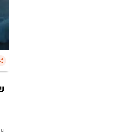
ย
 น.