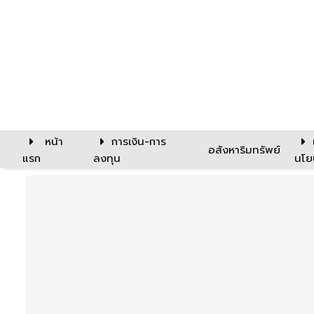
หน้า
การเงิน-การ
อสังหาริมทรัพย์
แรก
ลงทุน
นโย