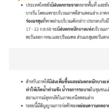
ประเทศไทยยังมี
ฝนตกกระจาย
หลายพื้นที่ และยัง
บางวัน โดยเฉพาะบริเวณภาคอีสานตอนล่าง ภาคก
ร่องมรสุม
ที่พาดผ่านบริเวณดังกล่าว ประกอบกับมี
17 - 22 ก.ย.68 จะมี
ฝนตกหนักบางแห่ง
บริเวณภ
ตะวันออก กทม.และปริมณฑล ส่วนมรสุมตะวันตกเฉี
สำหรับภาคใต้มี
ฝนเพิ่มขึ้นและฝนตกหนักบางแห
ทำให้เกิดน้ำท่วมขัง
น้ำรอการระบาย
ในชุมชนเ
สถานการณ์อุทกภัยในภาคเหนือตอนล่าง
ระยะนี้มีสัญญาณการก่อตัวของ
หย่อมความกดอาก