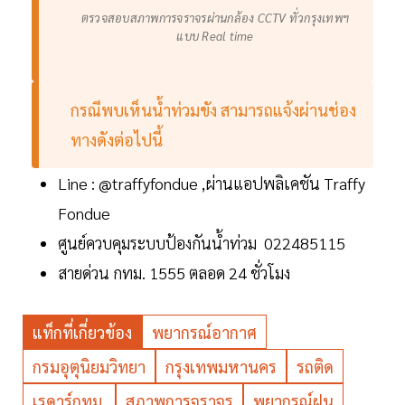
ตรวจสอบสภาพการจราจรผ่านกล้อง CCTV ทั่วกรุงเทพฯ
แบบ Real time
กรณีพบเห็นน้ำท่วมขัง สามารถแจ้งผ่านช่อง
ทางดังต่อไปนี้
Line : @traffyfondue ,ผ่านแอปพลิเคชัน Traffy
Fondue
ศูนย์ควบคุมระบบป้องกันน้ำท่วม 022485115
สายด่วน กทม. 1555 ตลอด 24 ชั่วโมง
แท็กที่เกี่ยวข้อง
พยากรณ์อากาศ
กรมอุตุนิยมวิทยา
กรุงเทพมหานคร
รถติด
เรดาร์กทม.
สภาพการจราจร
พยากรณ์ฝน