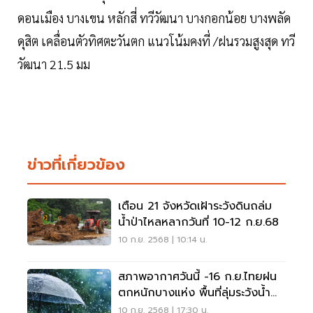
ดอนเมือง บางเขน หลักสี่ ทวีวัฒนา บางกอกน้อย บางพลัด
ดุสิต เคลื่อนตัวทิศตะวันตก แนวโน้มคงที่ /ฝนรวมสูงสุด ทวี
วัฒนา 21.5 มม
ข่าวที่เกี่ยวข้อง
เตือน 21 จังหวัดเฝ้าระวังดินถล่ม
น้ำป่าไหลหลากวันที่ 10-12 ก.ย.68
10 ก.ย. 2568 | 10:14 น.
สภาพอากาศวันนี้ -16 ก.ย.ไทยฝน
ตกหนักบางแห่ง พื้นที่ลุ่มระวังน้ำ
ท่วมฉับพลัน
10 ก.ย. 2568 | 17:30 น.