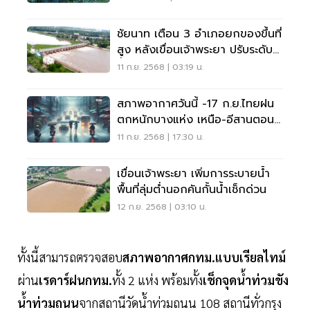
ชัยนาท เตือน 3 อำเภอยกของขึ้นที่
สูง หลังเขื่อนเจ้าพระยา ปรับระดับ
น้ำ
11 ก.ย. 2568 | 03:19 น.
สภาพอากาศวันนี้ -17 ก.ย.ไทยฝน
ตกหนักบางแห่ง เหนือ-อีสานตอน
ล่างฝนลดลง
11 ก.ย. 2568 | 17:30 น.
เขื่อนเจ้าพระยา เพิ่มการระบายน้ำ
พื้นที่ลุ่มต่ำนอกคันกั้นน้ำเช็กด่วน
12 ก.ย. 2568 | 03:10 น.
ทั้งนี้สามารถตรวจสอบ
สภาพอากาศกทม.แบบเรียลไทม์
ผ่าน
เรดาร์ฝนกทม.
ทั้ง 2 แห่ง พร้อมทั้ง
เช็กจุดน้ำท่วมขัง
น้ำท่วมถนน
จากสถานีวัดน้ำท่วมถนน 108 สถานีทั่วกรุง