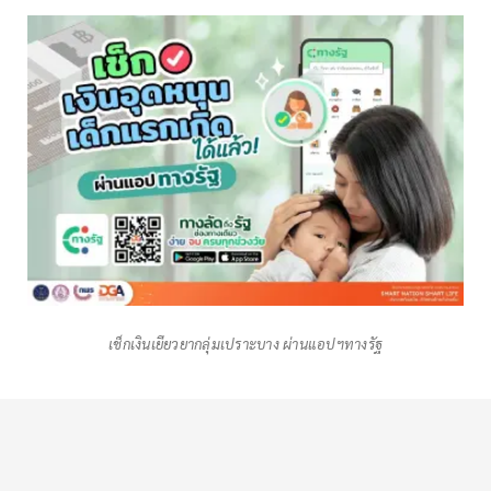
เช็กเงินเยียวยากลุ่มเปราะบาง ผ่านแอปฯทางรัฐ