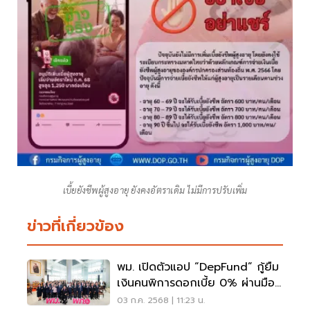
เบี้ยยังชีพผู้สูงอายุ ยังคงอัตราเดิม ไม่มีการปรับเพิ่ม
ข่าวที่เกี่ยวข้อง
พม. เปิดตัวแอป “DepFund” กู้ยืม
เงินคนพิการดอกเบี้ย 0% ผ่านมือ
ถือ
03 ก.ค. 2568 | 11:23 น.