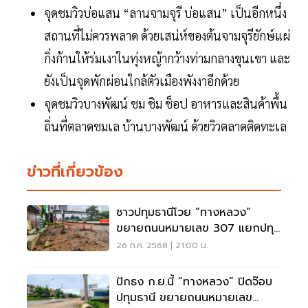
จุดชมวิวบ่อแสน “ลานจามจุรี บ่อแสน” เป็นอีกหนึ่ง
สถานที่ไม่ควรพลาด ด้วยเสน่ห์ของต้นจามจุรียักษ์แผ่
กิ่งก้านให้ร่มเงาในทุ่งหญ้ากว้างท่ามกลางขุนเขา และ
ยังเป็นจุดพักผ่อนใกล้ตัวเมืองพังงาอีกด้วย
จุดชมวิวบางพัฒน์ ชม ชิม ช็อป อาหารและสินค้าพื้น
ถิ่นที่ตลาดชมเล บ้านบางพัฒน์ ด้วยวิวตลาดติดทะเล
ข่าวที่เกี่ยวข้อง
ชาวปทุมธานีโวย “ทางหลวง”
ขยายถนนหมายเลข 307 แยกปทุม
วิไล ดีเลย์หนัก
26 ก.ค. 2568 | 21:00 น.
ปักธง ก.ย.นี้ “ทางหลวง” ปิดจ๊อบ
ปทุมธานี ขยายถนนหมายเลข