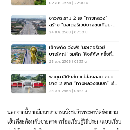
307-แยกปทุมวิไล
02 ส.ค. 2568 | 22:00 น.
ชาวพระราม 2 เฮ “ทางหลวง”
สร้าง “มอเตอร์เวย์บางขุนเทียน-
เอกชัย” เสร็จแล้ว
24 ส.ค. 2568 | 07:50 น.
เช็กพิกัด วิ่งฟรี ‘มอเตอร์เวย์
บางใหญ่’ ชมศึก ‘คิงส์คัพ ครั้งที่
51’ ยาว 13 วัน
28 ส.ค. 2568 | 03:55 น.
พายุคาจิกิถล่ม แม่ฮ่องสอน ถนน
ขาด 2 สาย “ทางหลวงชนบท” เร่ง
ติดตั้งสะพานเบลีย์
28 ส.ค. 2568 | 08:33 น.
นอกจากนี้หากมีเวลาสามารถนั่งชมวิวพระอาทิตย์ตกยาม
เย็นที่สะท้อนกับชายหาด พร้อมเรียนรู้วิถีประมงแบบเรียบ