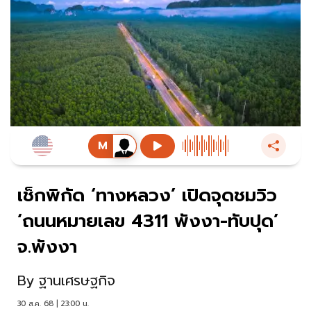
เช็กพิกัด ‘ทางหลวง’ เปิดจุดชมวิว
‘ถนนหมายเลข 4311 พังงา-ทับปุด’
จ.พังงา
By
ฐานเศรษฐกิจ
30 ส.ค. 68 | 23:00 น.